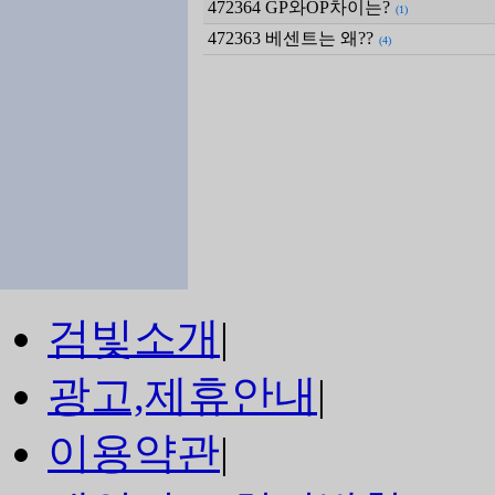
472364
GP와OP차이는?
(1)
472363
베센트는 왜??
(4)
검빛소개
|
광고,제휴안내
|
이용약관
|