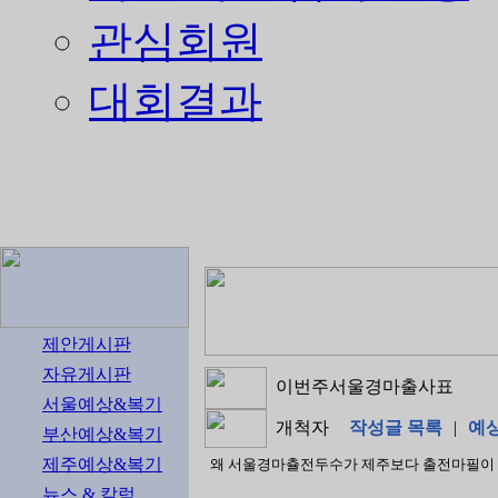
관심회원
대회결과
제안게시판
자유게시판
이번주서울경마출사표
서울예상&복기
개척자
작성글 목록
|
예
부산예상&복기
제주예상&복기
왜 서울경마츌전두수가 제주보다 출전마필이 적
뉴스 & 칼럼