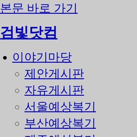
본문 바로 가기
검빛닷컴
이야기마당
제안게시판
자유게시판
서울예상복기
부산예상복기