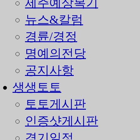
제주예상복기
뉴스&칼럼
경륜/경정
명예의전당
공지사항
생생토토
토토게시판
인증샷게시판
경기일정