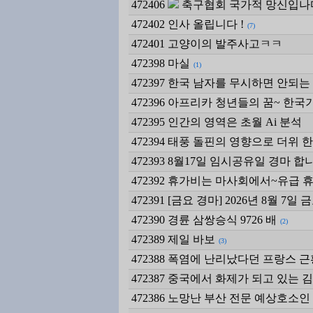
472406
축구협회 국가적 망신입나
472402
인사 올립니다 !
(7)
472401
고양이의 발주사고ㅋㅋ
472398
마실
(1)
472397
한국 남자를 무시하면 안되는 
472396
아프리카 청년들의 꿈~ 한국
472395
인간의 영역은 초월 Ai 분석
472394
태풍 돌핀의 영향으로 더위 한
472393
8월17일 임시공유일 경마 합
472392
휴가비는 마사회에서~유급 
472391
[금요 경마] 2026년 8월 7
472390
경륜 삼쌍승식 9726 배
(2)
472389
제일 바보
(3)
472388
폭염에 난리났다던 프랑스 근황.
472387
중국에서 화제가 되고 있는 
472386
노망난 부산 전문 예상호소인