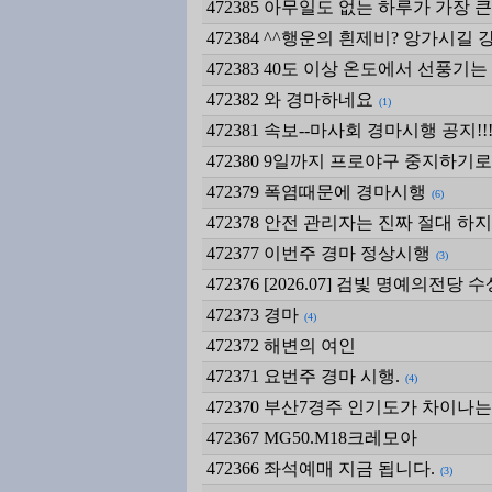
472385
아무일도 없는 하루가 가장 큰 
472384
^^행운의 흰제비? 앙가시길 
472383
40도 이상 온도에서 선풍기
472382
와 경마하네요
(1)
472381
속보--마사회 경마시행 공지!!
472380
9일까지 프로야구 중지하기로
472379
폭염때문에 경마시행
(6)
472378
안전 관리자는 진짜 절대 하지
472377
이번주 경마 정상시행
(3)
472376
[2026.07] 검빛 명예의전당
472373
경마
(4)
472372
해변의 여인
472371
요번주 경마 시행.
(4)
472370
부산7경주 인기도가 차이나는
472367
MG50.M18크레모아
472366
좌석예매 지금 됩니다.
(3)