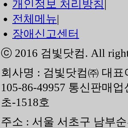
개인정보 처리방침
|
전체메뉴
|
장애신고센터
ⓒ 2016
검빛닷컴
. All righ
회사명 : 검빛닷컴㈜ 대표
105-86-49957 통신판매
초-1518호
주소 : 서울 서초구 남부순환