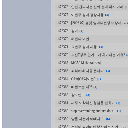
472378
안전 관리자는 진짜 절대 하지 마라
(1
472377
이번주 경마 정상시행
(3)
472376
[2026.07] 검빛 명예의전당 수상자 
472373
경마
(4)
472372
해변의 여인
472371
요번주 경마 시행.
(4)
472370
부산7경주 인기도가 차이나는 이유?
(
472367
MG50.M18크레모아
472366
좌석예매 지금 됩니다.
(3)
472364
GP와OP차이는?
(1)
472363
베센트는 왜??
(4)
472362
강도랜드
(3)
472361
제주 도착하신 형님들 전화가
(1)
472360
stop overthinking and just do it...
(1)
472359
남들 시선이 어때서~!!
(6)
472358
전설이 되어버린 부산버스 사건~
(2)