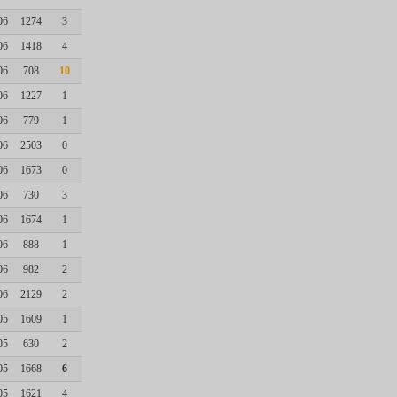
06
1274
3
06
1418
4
06
708
10
06
1227
1
06
779
1
06
2503
0
06
1673
0
06
730
3
06
1674
1
06
888
1
06
982
2
06
2129
2
05
1609
1
05
630
2
05
1668
6
05
1621
4