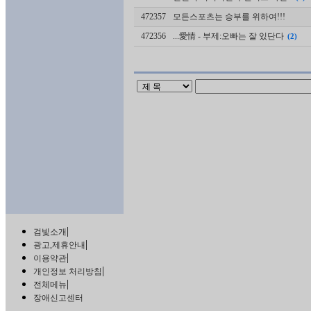
472357
모든스포츠는 승부를 위하여!!!
472356
...愛情 - 부제:오빠는 잘 있단다
(2)
|
검빛소개
|
광고,제휴안내
|
이용약관
|
개인정보 처리방침
|
전체메뉴
장애신고센터