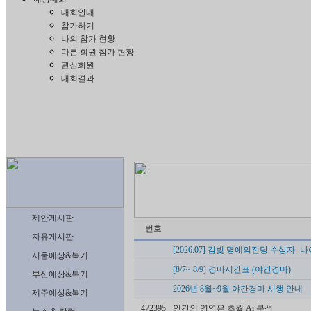
대회안내
참가하기
나의 참가 현황
다른 회원 참가 현황
관심회원
대회결과
제안게시판
번호
자유게시판
[2026.07] 검빛 명예의전당 수상자 
서울예상&복기
[8/7~ 8/9] 경마시간표 (야간경마)
부산예상&복기
2026년 8월~9월 야간경마 시행 안내
제주예상&복기
472395
인간의 영역은 초월 Ai 분석