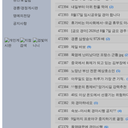
뉴스 & 칼럼
472394
내일부터 더위 한풀 꺽여
(2)
경륜/경정게시판
472393
8월17일 임시공유일 경마 합니다
명예의전당
472392
휴가비는 마사회에서~유급 휴무도 마사
공지사항
472391
[금요 경마] 2026년 8월 7일 금요 경
472390
경륜 삼쌍승식 9726 배
(2)
472389
제일 바보
(9)
472388
폭염에 난리났다던 프랑스 근황.jpg
(2
472387
중국에서 화제가 되고 있는 김부장에 
472386
노망난 부산 전문 예상호소인
(5)
472385
아무일도 없는 하루가 가장 큰 기적..
(
472384
^^행운의 흰제비? 앙가시길 강력추천 
472383
40도 이상 온도에서 선풍기는 위험
472382
와 경마하네요
(1)
472381
속보--마사회 경마시행 공지!!!
(4)
472380
9일까지 프로야구 중지하기로 결정.
(
472379
폭염때문에 경마시행
(6)