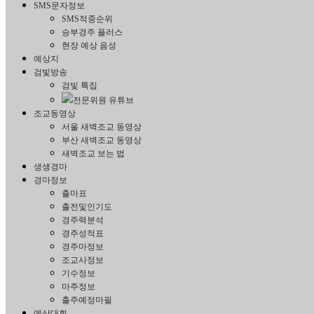
SMS문자정보
SMS적중순위
승부경주 플러스
현장 예상 음성
예상지
검빛방송
검빛 특집
전문위원 유튜브
조교동영상
서울 새벽조교 동영상
부산 새벽조교 동영상
새벽조교 보는 법
생생경마
경마정보
출마표
출전및인기도
경주력분석
경주성적표
경주마정보
조교사정보
기수정보
마주정보
출주예정마필
예상대회