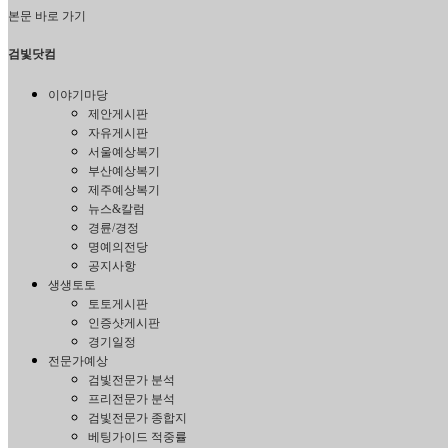
본문 바로 가기
검빛닷컴
이야기마당
제안게시판
자유게시판
서울예상복기
부산예상복기
제주예상복기
뉴스&칼럼
경륜/경정
명예의전당
공지사항
생생토토
토토게시판
인증샷게시판
경기일정
전문가예상
검빛전문가 분석
프리전문가 분석
검빛전문가 종합지
베팅가이드 적중률