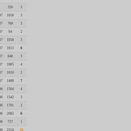
326
3
07
1018
3
07
769
3
07
64
2
07
1058
3
07
1613
6
07
848
3
07
1085
4
07
1019
2
07
1488
7
06
1504
4
06
1542
3
06
1701
2
06
2682
6
06
757
1
06
2224
10