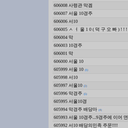
606008
사령관 막겜
606007
서을 10경주
606006
서10
606005
ㅅ ㅓ 울 1 0 ( 덕 구 오 빠 ) ! ! !
606004
막
606003
10경주
606001
막
606000
서울 10
605999
서울 10
(1)
605998
서10
605997
서울10
(2)
605996
막경주
(5)
605995
서울10경
605994
막경주 배당마
(4)
605993
서울 10경주...9경주에 이어 
605992
서10 배당의민족 주문!!!!