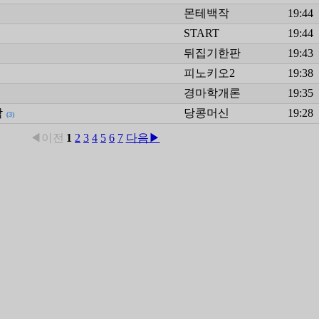
몬테백작
19:44
START
19:44
뒤집기한판
19:43
피노키오2
19:38
경마학개론
19:35
착
당콩머신
19:28
(3)
◀이전
1
2
3
4
5
6
7
다음▶