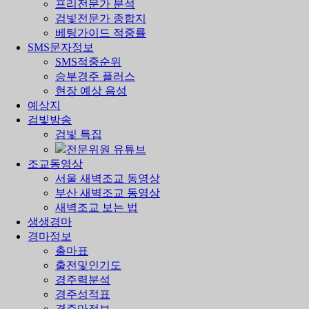
프리전문가 분석
검빛전문가 종합지
베팅가이드 적중률
SMS문자정보
SMS적중순위
승부경주 플러스
현장 예상 음성
예상지
검빛방송
검빛 특집
전문위원 유튜브
조교동영상
서울 새벽조교 동영상
부산 새벽조교 동영상
새벽조교 보는 법
생생경마
경마정보
출마표
출전및인기도
경주력분석
경주성적표
경주마정보