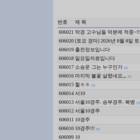
번호
제 목
606021
막경 고수님들 덕분에 적중~!!
606020
[토요 경마] 2026년 8월 8
606019
출전정보입니다
606018
일요일자료입니다
606017
소승운 그는 누구인가
(2)
606016
마지막 불꽃 살렸네요,,,
(1)
606015
헐ㅎㅎ
(1)
606014
서10
606013
서울10경주. 승부경주. 복병
(1)
606012
서울10경주
606011
10경주
606010
10경주!!!
(1)
606009
10