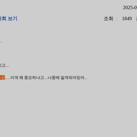
2025-0
회 보기
조회
|
1849
.
....
습성
......이게 왜 중요하냐고....나중에 알게되어있어...