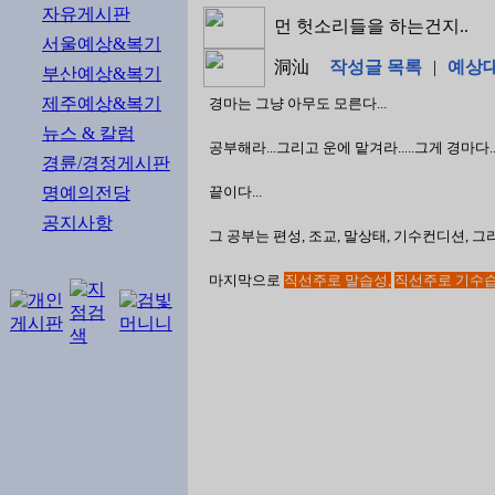
자유게시판
먼 헛소리들을 하는건지..
서울예상&복기
洞汕
작성글 목록
|
예상대
부산예상&복기
제주예상&복기
경마는 그냥 아무도 모른다...
뉴스 & 칼럼
공부해라...그리고 운에 맡겨라.....그게 경마다...
경륜/경정게시판
명예의전당
끝이다...
공지사항
그 공부는 편성, 조교, 말상태, 기수컨디션, 그리고
마지막으로
직선주로 말습성,
직선주로 기수