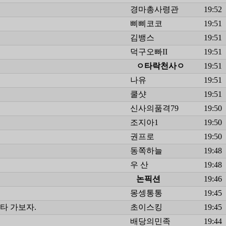
경마총사령관
19:52
삐삐코코
19:51
김뱅스
19:51
덕구오빠II
19:51
ㅇ타락천사ㅇ
19:51
나유
19:51
쿨샷
19:51
신사의품격79
19:50
조지아1
19:50
권프로
19:50
동쪽하늘
19:48
우 산
19:48
논픽션
19:46
몽셍통통
19:45
연타 가보자.
초이스킹
19:45
배당의민족
19:44