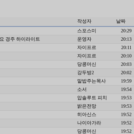
작성자
날짜
스포스미
20:29
일 토요 경주 하이라이트
운영자
20:13
자이프르
20:11
자이프르
20:10
당콩머신
20:03
강두방2
20:02
말밥주는목사
19:59
소서
19:54
압솔루트 피치
19:53
밝은전망
19:53
히아신스
19:52
나이아가라
19:52
당콩머신
19:52