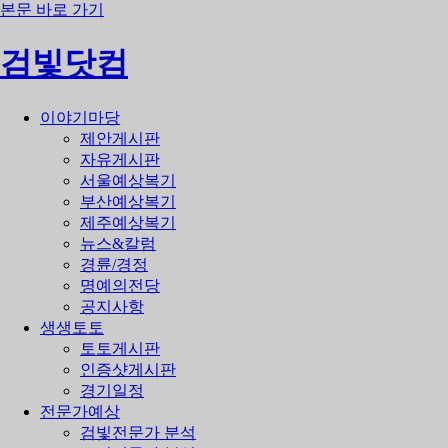
본문 바로 가기
검빛닷컴
이야기마당
제안게시판
자유게시판
서울예상복기
부산예상복기
제주예상복기
뉴스&칼럼
경륜/경정
명예의전당
공지사항
생생토토
토토게시판
인증샷게시판
경기일정
전문가예상
검빛전문가 분석