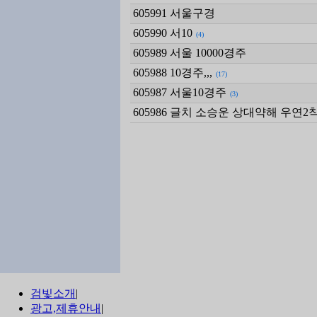
605991
서울구경
605990
서10
(4)
605989
서울 10000경주
605988
10경주,,,
(17)
605987
서울10경주
(3)
605986
글치 소승운 상대약해 우연2
검빛소개
|
광고,제휴안내
|