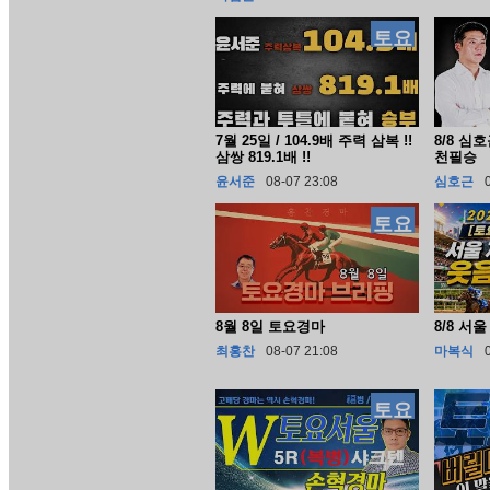
토요
7월 25일 / 104.9배 주력 삼복 !!
8/8 심
삼쌍 819.1배 !!
천필승
윤서준
08-07 23:08
심호근
토요
8월 8일 토요경마
8/8 서울
최홍찬
08-07 21:08
마복식
토요