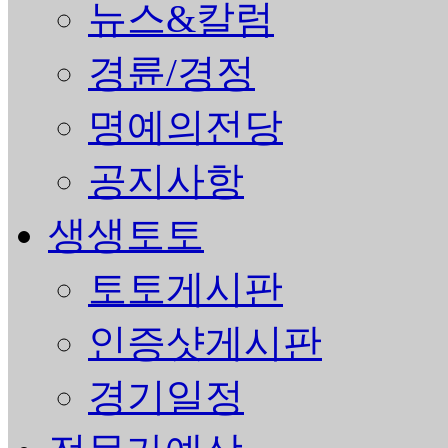
뉴스&칼럼
경륜/경정
명예의전당
공지사항
생생토토
토토게시판
인증샷게시판
경기일정