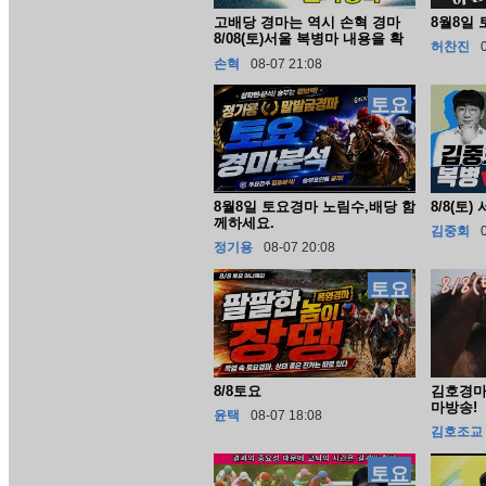
고배당 경마는 역시 손혁 경마
8월8일 
8/08(토)서울 복병마 내용을 확
허찬진
인해 보세요!!
손혁
08-07 21:08
토요
8월8일 토요경마 노림수,배당 함
8/8(토)
께하세요.
김중회
정기용
08-07 20:08
토요
8/8토요
김호경마
마방송!
윤택
08-07 18:08
김호조교
토요