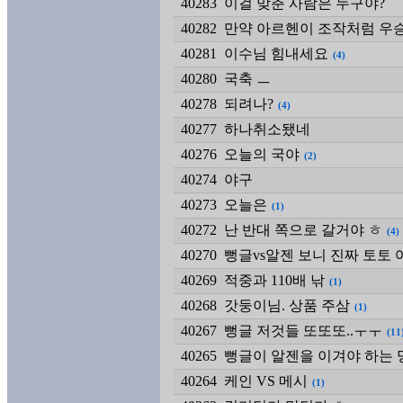
40283
이걸 맞춘 사람은 누구야?
40282
만약 아르헨이 조작처럼 우
40281
이수님 힘내세요
(4)
40280
국축 ㅡ
40278
되려나?
(4)
40277
하나취소됐네
40276
오늘의 국야
(2)
40274
야구
40273
오늘은
(1)
40272
난 반대 쪽으로 갈거야 ㅎ
(4)
40270
뻥글vs알젠 보니 진짜 토토 
40269
적중과 110배 낚
(1)
40268
갓둥이님. 상품 주삼
(1)
40267
뻥글 저것들 또또또..ㅜㅜ
(11
40265
뻥글이 알젠을 이겨야 하는 
40264
케인 VS 메시
(1)