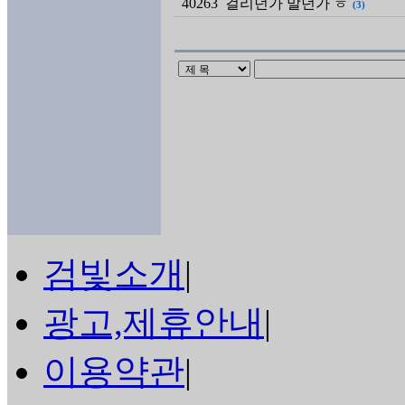
40263
걸리던가 말던가 ㅎ
(3)
검빛소개
|
광고,제휴안내
|
이용약관
|