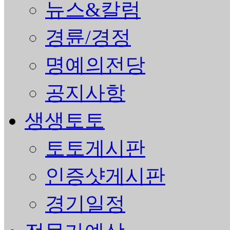
뉴스&칼럼
경륜/경정
명예의전당
공지사항
생생토토
토토게시판
인증샷게시판
경기일정