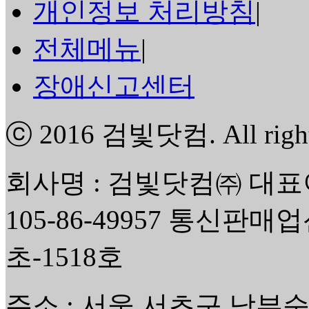
개인정보 처리방침
|
전체메뉴
|
장애신고센터
ⓒ 2016
검빛닷컴
. All rig
회사명 : 검빛닷컴㈜ 대표
105-86-49957 통신판매
초-1518호
주소 : 서울 서초구 남부순환