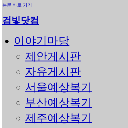
본문 바로 가기
검빛닷컴
이야기마당
제안게시판
자유게시판
서울예상복기
부산예상복기
제주예상복기