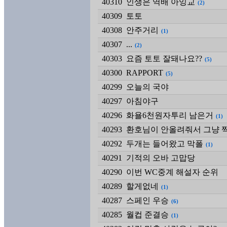
40310
인생은 역배 아잉교
(2)
40309
토토
40308
안주거리
(1)
40307
...
(2)
40303
요즘 토토 잘돼나요??
(5)
40300
RAPPORT
(5)
40299
오늘의 국야
40297
아침야구
40296
화욜6천원자투리 남은거
(1)
40293
환호님이 안올려줘서 그냥 
40292
두개는 들어왔고 막폴
(1)
40291
기적의 오바 고맙당
40290
이번 WC중계 해설자 순위
40289
할게없네
(1)
40287
스페인 우승
(6)
40285
월컵 준결승
(1)