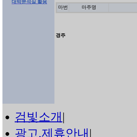
대박분석실 활용
마번
마주명
경주
검빛소개
|
광고,제휴안내
|