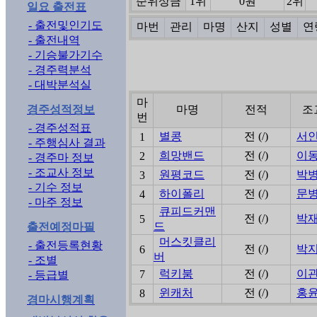
순위상금
1위
0원
2위
일요 출전표
- 출전및인기도
마번
관리
마명
산지
성별
연
- 출전내역
- 기승불가기수
- 경주력분석
- 대박분석실
마
경주성적정보
마명
전적
조
번
- 경주성적표
별콩
전 (/)
서
1
- 주행심사 결과
희망밴드
전 (/)
이
2
- 경주마 정보
- 조교사 정보
원평코드
전 (/)
박
3
- 기수 정보
하이폴리
전 (/)
문
4
- 마주 정보
큐피드커맨
전 (/)
박
5
드
출전예정마필
머스킷클리
- 출전등록현황
전 (/)
박
6
버
- 조별
럭키붐
전 (/)
이
7
- 등급별
윈캐처
전 (/)
홍
8
경마시행계획