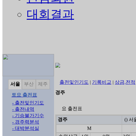
대회결과
출전및인기도
|
기록비교
|
상금,전적
서울
부산
제주
경주
토요 출전표
- 출전및인기도
요 출전표
- 출전내역
- 기승불가기수
경주
() 
- 경주력분석
- 대박분석실
M