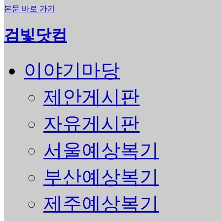
본문 바로 가기
검빛닷컴
이야기마당
제안게시판
자유게시판
서울예상복기
부산예상복기
제주예상복기