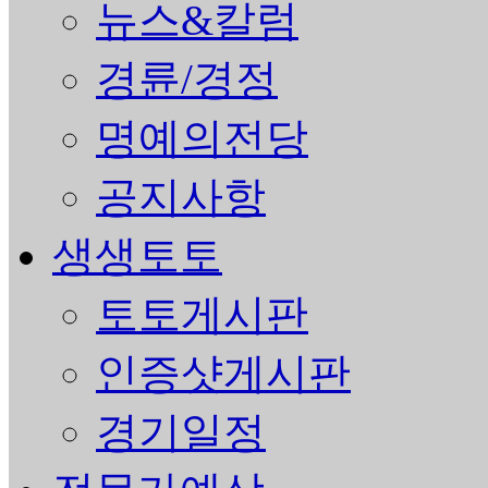
뉴스&칼럼
경륜/경정
명예의전당
공지사항
생생토토
토토게시판
인증샷게시판
경기일정