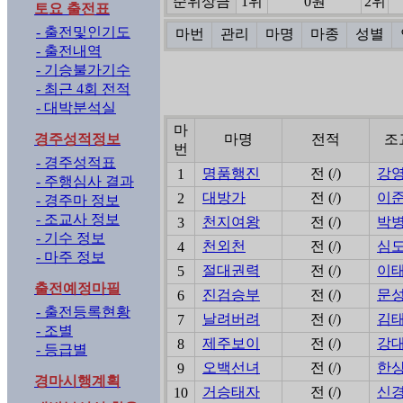
순위상금
1위
0원
2위
토요 출전표
- 출전및인기도
마번
관리
마명
마종
성별
- 출전내역
- 기승불가기수
- 최근 4회 전적
- 대박분석실
마
경주성적정보
마명
전적
조
번
- 경주성적표
명품행진
전 (/)
강
1
- 주행심사 결과
대방가
전 (/)
이
2
- 경주마 정보
- 조교사 정보
천지여왕
전 (/)
박
3
- 기수 정보
천외천
전 (/)
심
4
- 마주 정보
절대권력
전 (/)
이
5
출전예정마필
진검승부
전 (/)
문
6
- 출전등록현황
날려버려
전 (/)
김
7
- 조별
제주보이
전 (/)
강
8
- 등급별
오백선녀
전 (/)
한
9
경마시행계획
거승태자
전 (/)
신
10