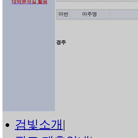
대박분석실 활용
마번
마주명
경주
검빛소개
|