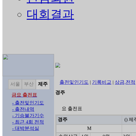
대회결과
출전및인기도
|
기록비교
|
상금,전적
서울
부산
제주
경주
금요 출전표
- 출전및인기도
요 출전표
- 출전내역
- 기승불가기수
경주
() 
- 최근 4회 전적
- 대박분석실
M