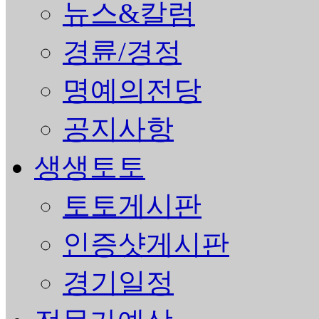
뉴스&칼럼
경륜/경정
명예의전당
공지사항
생생토토
토토게시판
인증샷게시판
경기일정