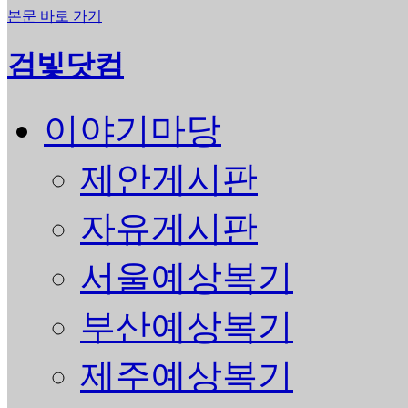
본문 바로 가기
검빛닷컴
이야기마당
제안게시판
자유게시판
서울예상복기
부산예상복기
제주예상복기