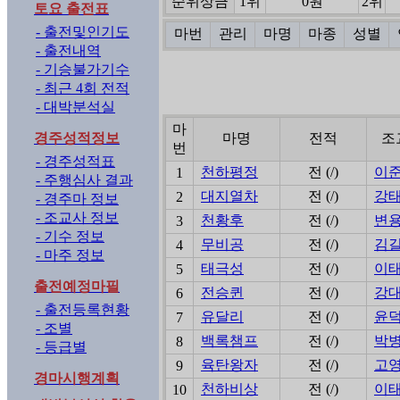
순위상금
1위
0원
2위
토요 출전표
- 출전및인기도
마번
관리
마명
마종
성별
- 출전내역
- 기승불가기수
- 최근 4회 전적
- 대박분석실
마
경주성적정보
마명
전적
조
번
- 경주성적표
천하평정
전 (/)
이
1
- 주행심사 결과
대지열차
전 (/)
강
2
- 경주마 정보
- 조교사 정보
천황후
전 (/)
변
3
- 기수 정보
무비공
전 (/)
김
4
- 마주 정보
태극성
전 (/)
이
5
출전예정마필
전승퀸
전 (/)
강
6
- 출전등록현황
유달리
전 (/)
윤
7
- 조별
백록챔프
전 (/)
박
8
- 등급별
육탄왕자
전 (/)
고
9
경마시행계획
천하비상
전 (/)
이
10