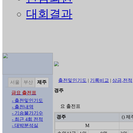
대회결과
출전및인기도
|
기록비교
|
상금,전적
서울
부산
제주
경주
금요 출전표
- 출전및인기도
요 출전표
- 출전내역
- 기승불가기수
경주
() 
- 최근 4회 전적
- 대박분석실
M