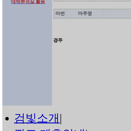
대박분석실 활용
마번
마주명
경주
검빛소개
|