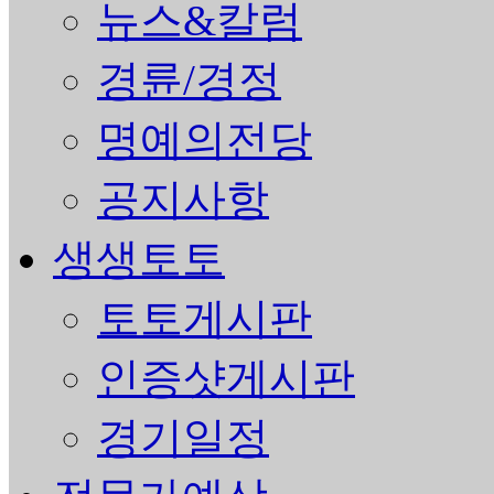
뉴스&칼럼
경륜/경정
명예의전당
공지사항
생생토토
토토게시판
인증샷게시판
경기일정