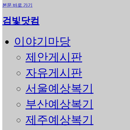
본문 바로 가기
검빛닷컴
이야기마당
제안게시판
자유게시판
서울예상복기
부산예상복기
제주예상복기