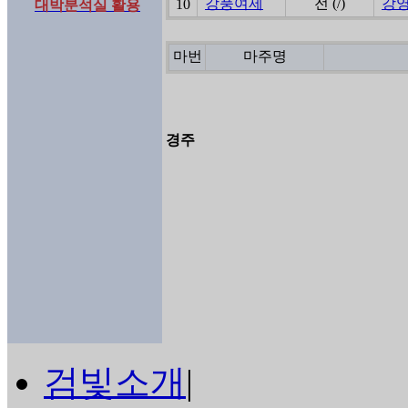
강풍여제
전 (/)
강
10
대박분석실 활용
마번
마주명
경주
검빛소개
|