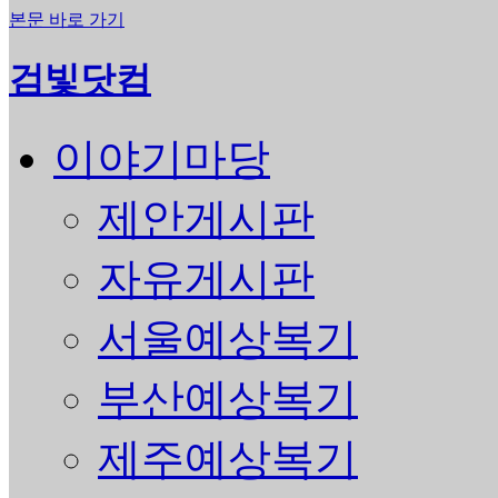
본문 바로 가기
검빛닷컴
이야기마당
제안게시판
자유게시판
서울예상복기
부산예상복기
제주예상복기