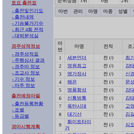
순위상금
1위
0원
2위
토요 출전표
- 출전및인기도
마번
관리
마명
마종
성별
- 출전내역
- 기승불가기수
- 최근 4회 전적
- 대박분석실
마
경주성적정보
마명
전적
조
번
- 경주성적표
세븐언더
전 (/)
최
1
- 주행심사 결과
영원최고
전 (/)
강
2
- 경주마 정보
- 조교사 정보
명가장사
전 (/)
신
3
- 기수 정보
해은
전 (/)
문
4
- 마주 정보
명품함성
전 (/)
강
5
출전예정마필
신통방통
전 (/)
김
6
- 출전등록현황
육탄시대
전 (/)
고
7
- 조별
대기산
전 (/)
김
8
- 등급별
화이트타이
전 (/)
심
9
경마시행계획
거