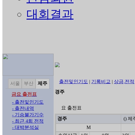
대회결과
출전및인기도
|
기록비교
|
상금,전적
서울
부산
제주
경주
금요 출전표
- 출전및인기도
요 출전표
- 출전내역
- 기승불가기수
경주
() 
- 최근 4회 전적
- 대박분석실
M