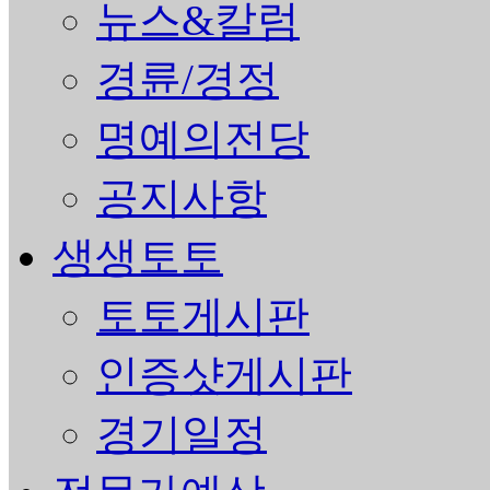
뉴스&칼럼
경륜/경정
명예의전당
공지사항
생생토토
토토게시판
인증샷게시판
경기일정