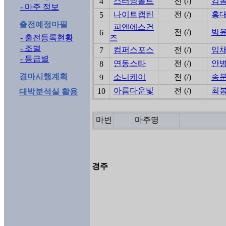
스터닝볼트
전 (/)
김
4
- 마주 정보
나이트캡틴
전 (/)
홍
5
출전예정마필
피엔에스건
전 (/)
박
6
- 출전등록현황
즈
- 조별
컴퍼스포스
전 (/)
임
7
- 등급별
연동스타
전 (/)
안
8
경마시행계획
소니케이
전 (/)
송
9
아름다운빛
전 (/)
최
10
대박분석실 활용
마번
마주명
경주