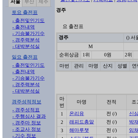
서울
부산
제주
경주
토요 출전표
- 출전및인기도
요 출전표
- 출전내역
- 기승불가기수
경주
() 
- 경주력분석
- 대박분석실
M
순위상금
1위
0원
2위
일요 출전표
- 출전및인기도
마번
관리
마명
산지
성별
연
- 출전내역
- 기승불가기수
- 경주력분석
- 대박분석실
마
경주성적정보
마명
전적
조
번
- 경주성적표
온리유
전 (/)
신
1
- 주행심사 결과
래피드총알
전 (/)
박
2
- 경주마 정보
- 조교사 정보
해마루챗
전 (/)
임
3
- 기수 정보