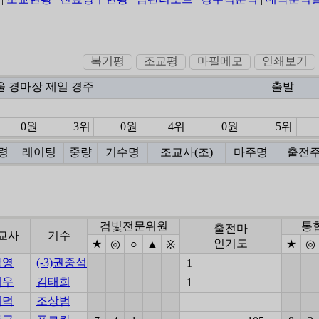
복기평
조교평
마필메모
인쇄보기
서울 경마장 제일 경주
출발
0원
3위
0원
4위
0원
5위
령
레이팅
중량
기수명
조교사(조)
마주명
출전
검빛전문위원
통
출전마
교사
기수
인기도
★
◎
○
▲
★
◎
※
삼영
(-3)권중석
1
재우
김태희
1
채덕
조상범