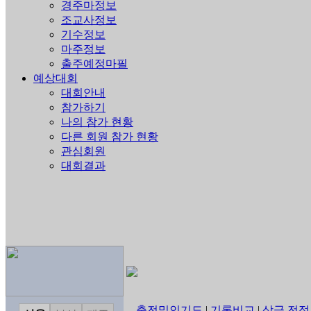
경주마정보
조교사정보
기수정보
마주정보
출주예정마필
예상대회
대회안내
참가하기
나의 참가 현황
다른 회원 참가 현황
관심회원
대회결과
출전및인기도
|
기록비교
|
상금,전적