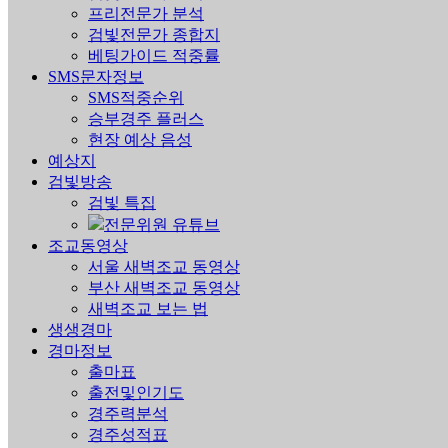
프리전문가 분석
검빛전문가 종합지
베팅가이드 적중률
SMS문자정보
SMS적중순위
승부경주 플러스
현장 예상 음성
예상지
검빛방송
검빛 특집
전문위원 유튜브
조교동영상
서울 새벽조교 동영상
부산 새벽조교 동영상
새벽조교 보는 법
생생경마
경마정보
출마표
출전및인기도
경주력분석
경주성적표