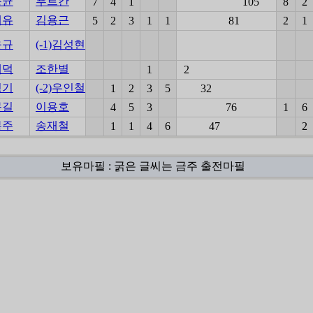
동균
푸르칸
7
4
1
105
8
2
대유
김용근
5
2
3
1
1
81
2
1
윤규
(-1)김성현
채덕
조한별
1
2
병기
(-2)우인철
1
2
3
5
32
문길
이용호
4
5
3
76
1
6
봉주
송재철
1
1
4
6
47
2
보유마필 : 굵은 글씨는 금주 출전마필