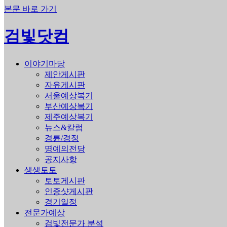
본문 바로 가기
검빛닷컴
이야기마당
제안게시판
자유게시판
서울예상복기
부산예상복기
제주예상복기
뉴스&칼럼
경륜/경정
명예의전당
공지사항
생생토토
토토게시판
인증샷게시판
경기일정
전문가예상
검빛전문가 분석