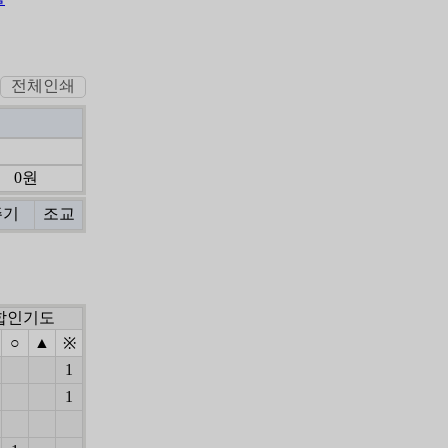
전체인쇄
0원
주기
조교
합인기도
○
▲
※
1
1