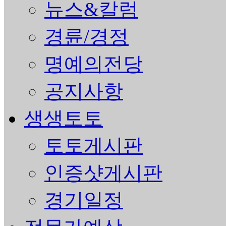
뉴스&칼럼
경륜/경정
명예의전당
공지사항
생생토토
토토게시판
인증샷게시판
경기일정