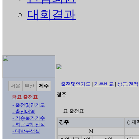
대회결과
출전및인기도
|
기록비교
|
상금,전적
서울
부산
제주
경주
금요 출전표
- 출전및인기도
요 출전표
- 출전내역
- 기승불가기수
경주
() 
- 최근 4회 전적
- 대박분석실
M