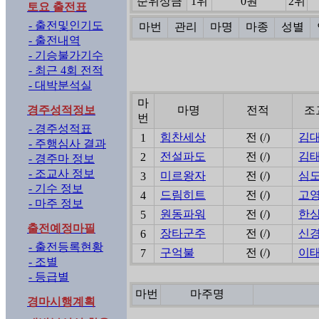
순위상금
1위
0원
2위
토요 출전표
- 출전및인기도
마번
관리
마명
마종
성별
- 출전내역
- 기승불가기수
- 최근 4회 전적
- 대박분석실
마
경주성적정보
마명
전적
조
번
- 경주성적표
힘찬세상
전 (/)
김
1
- 주행심사 결과
전설파도
전 (/)
김
2
- 경주마 정보
- 조교사 정보
미르왕자
전 (/)
심
3
- 기수 정보
드림히트
전 (/)
고
4
- 마주 정보
원동파워
전 (/)
한
5
출전예정마필
장타군주
전 (/)
신
6
- 출전등록현황
구억불
전 (/)
이
7
- 조별
- 등급별
마번
마주명
경마시행계획