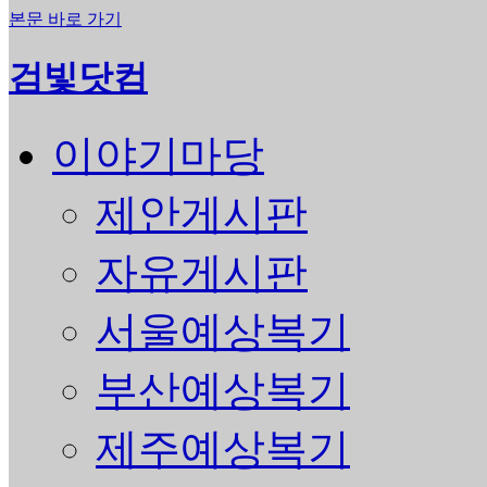
본문 바로 가기
검빛닷컴
이야기마당
제안게시판
자유게시판
서울예상복기
부산예상복기
제주예상복기