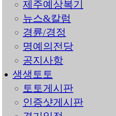
제주예상복기
뉴스&칼럼
경륜/경정
명예의전당
공지사항
생생토토
토토게시판
인증샷게시판