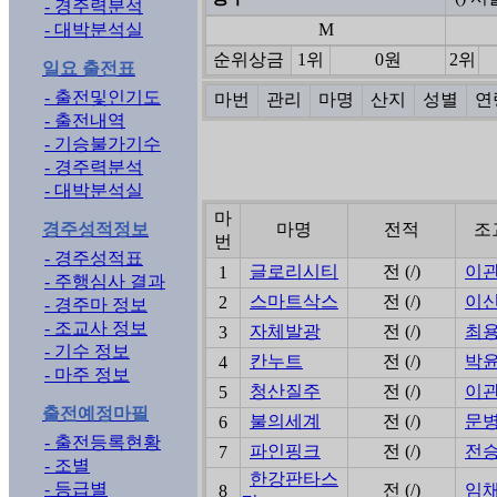
- 경주력분석
- 대박분석실
M
순위상금
1위
0원
2위
일요 출전표
- 출전및인기도
마번
관리
마명
산지
성별
연
- 출전내역
- 기승불가기수
- 경주력분석
- 대박분석실
마
경주성적정보
마명
전적
조
번
- 경주성적표
글로리시티
전 (/)
이
1
- 주행심사 결과
스마트삭스
전 (/)
이
2
- 경주마 정보
- 조교사 정보
자체발광
전 (/)
최
3
- 기수 정보
칸누트
전 (/)
박
4
- 마주 정보
청산질주
전 (/)
이
5
출전예정마필
불의세계
전 (/)
문
6
- 출전등록현황
파인핑크
전 (/)
전
7
- 조별
한강판타스
- 등급별
전 (/)
임
8