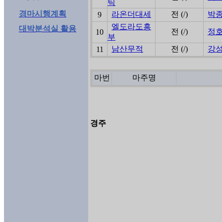
틱
경마시행계획
라온더대세
전 (/)
박
9
엘도라도흥
대박분석실 활용
전 (/)
정
10
부
남산무적
전 (/)
강
11
마번
마주명
경주