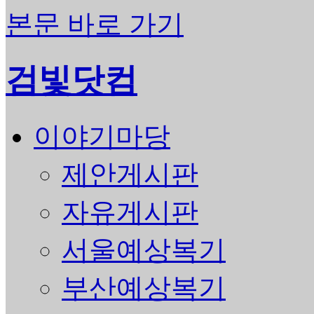
본문 바로 가기
검빛닷컴
이야기마당
제안게시판
자유게시판
서울예상복기
부산예상복기