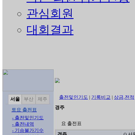
관심회원
대회결과
출전및인기도
|
기록비교
|
상금,전적
서울
부산
제주
경주
토요 출전표
- 출전및인기도
요 출전표
- 출전내역
- 기승불가기수
경주
() 