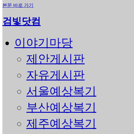
본문 바로 가기
검빛닷컴
이야기마당
제안게시판
자유게시판
서울예상복기
부산예상복기
제주예상복기