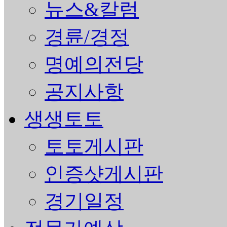
뉴스&칼럼
경륜/경정
명예의전당
공지사항
생생토토
토토게시판
인증샷게시판
경기일정