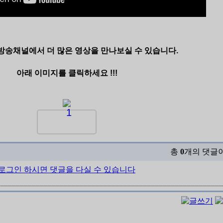
방송채널에서 더 많은 영상을 만나보실 수 있습니다.
아래 이미지를 클릭하세요 !!!
1
총
0
개의 댓글
로그인 하시면 댓글을 다실 수 있습니다