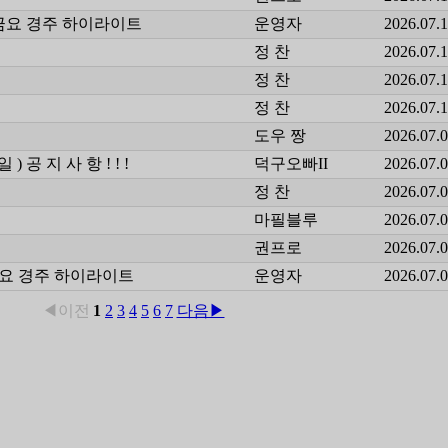
일 금요 경주 하이라이트
운영자
2026.07.
정 찬
2026.07.
정 찬
2026.07.
정 찬
2026.07.
도우 짱
2026.07.
 일 ) 공 지 사 항 ! ! !
덕구오빠II
2026.07.
정 찬
2026.07.
마필블루
2026.07.
권프로
2026.07.
일 토요 경주 하이라이트
운영자
2026.07.
◀이전
1
2
3
4
5
6
7
다음▶