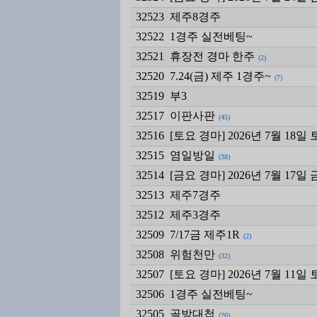
32523
제주8경주
32522
1경주 실전베팅~
32521
휴장전 경마 한주
(2)
32520
7.24(금) 제주 1경주~
(7)
32519
부3
32517
이판사판
(45)
32516
[토요 경마] 2026년 7월 18
32515
염일방일
(38)
32514
[금요 경마] 2026년 7월 17
32513
제주7경주
32512
제주3경주
32509
7/17금 제주1R
(2)
32508
위험천만
(32)
32507
[토요 경마] 2026년 7월 11
32506
1경주 실전베팅~
32505
골방대첩
(20)