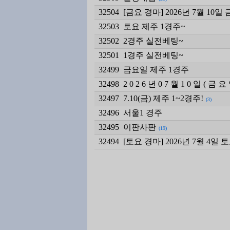
32504
[금요 경마] 2026년 7월 10
32503
토요 제주 1경주~
32502
2경주 실전베팅~
32501
1경주 실전베팅~
32499
금요일 제주 1경주
32498
2 0 2 6 년 0 7 월 1 0 일 ( 금 요
32497
7.10(금) 제주 1~2경주!
(3)
32496
서울1 경주
32495
이판사판
(19)
32494
[토요 경마] 2026년 7월 4