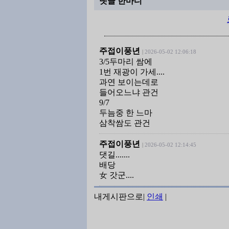
댓글 한마디
주접이풍년
|
2026-05-02 12:06:18
3/5두마리 쌈에
1번 재광이 가세....
과연 보이는데로
들어오느냐 관건
9/7
두늠중 한 느마
삼착쌈도 관건
주접이풍년
|
2026-05-02 12:14:45
댓길.......
배당
女 갓군....
내게시판으로
|
인쇄
|