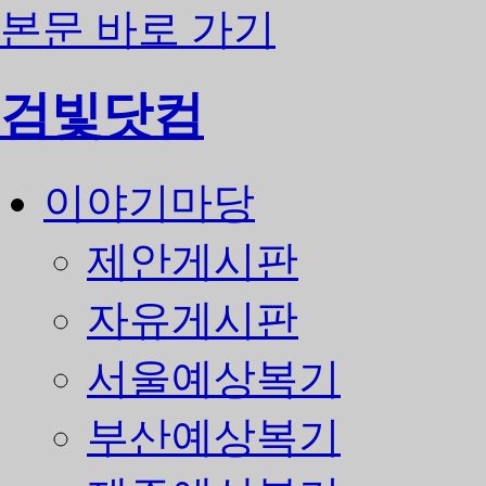
본문 바로 가기
검빛닷컴
이야기마당
제안게시판
자유게시판
서울예상복기
부산예상복기