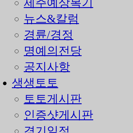
제주예상복기
뉴스&칼럼
경륜/경정
명예의전당
공지사항
생생토토
토토게시판
인증샷게시판
경기일정