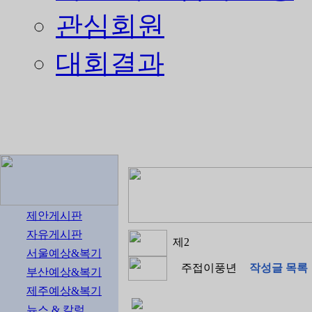
관심회원
대회결과
제안게시판
자유게시판
제2
서울예상&복기
주접이풍년
작성글 목록
부산예상&복기
제주예상&복기
뉴스 & 칼럼