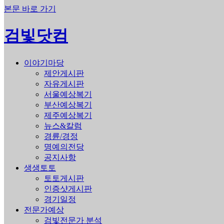
본문 바로 가기
검빛닷컴
이야기마당
제안게시판
자유게시판
서울예상복기
부산예상복기
제주예상복기
뉴스&칼럼
경륜/경정
명예의전당
공지사항
생생토토
토토게시판
인증샷게시판
경기일정
전문가예상
검빛전문가 분석