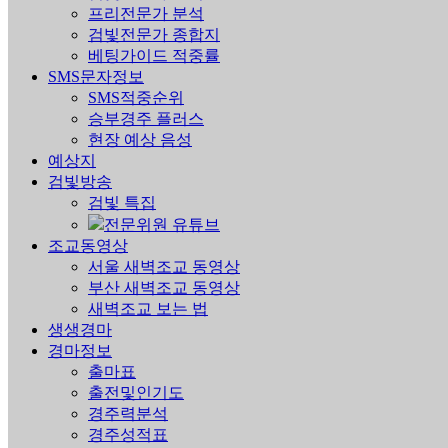
프리전문가 분석
검빛전문가 종합지
베팅가이드 적중률
SMS문자정보
SMS적중순위
승부경주 플러스
현장 예상 음성
예상지
검빛방송
검빛 특집
전문위원 유튜브
조교동영상
서울 새벽조교 동영상
부산 새벽조교 동영상
새벽조교 보는 법
생생경마
경마정보
출마표
출전및인기도
경주력분석
경주성적표