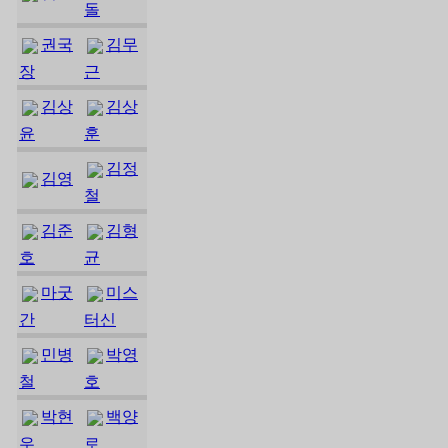
돌
권국
김무
장
근
김상
김상
윤
훈
김정
김영
철
김준
김형
호
균
마굿
미스
간
터신
민병
박영
철
호
박현
백양
우
로