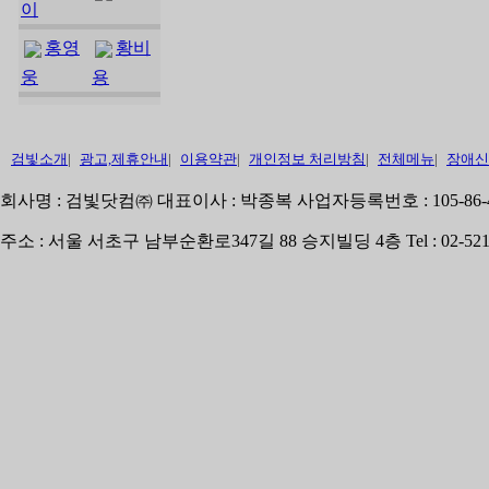
이
홍영
황비
웅
용
검빛소개
|
광고,제휴안내
|
이용약관
|
개인정보 처리방침
|
전체메뉴
|
장애신
회사명 : 검빛닷컴㈜ 대표이사 : 박종복 사업자등록번호 : 105-86-
주소 : 서울 서초구 남부순환로347길 88 승지빌딩 4층 Tel : 02-521-1870 