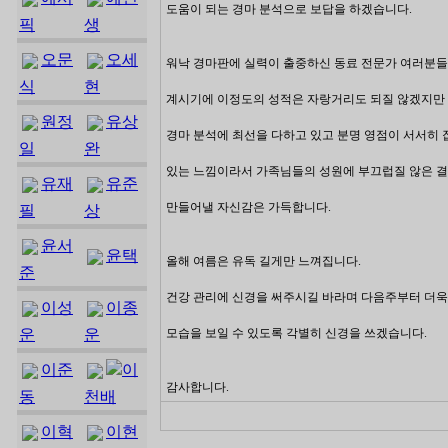
도움이 되는 경마 분석으로 보답을 하겠습니다.
픽
생
오문
오세
워낙 경마판에 실력이 출중하신 동료 전문가 여러분
식
현
계시기에 이정도의 성적은 자랑거리도 되질 않겠지만
원정
유상
경마 분석에 최선을 다하고 있고 분명 영점이 서서히
일
완
있는 느낌이라서 가족님들의 성원에 부끄럽질 않은 
유재
유준
만들어낼 자신감은 가득합니다.
필
상
윤서
윤택
올해 여름은 유독 길게만 느껴집니다.
준
건강 관리에 신경을 써주시길 바라며 다음주부터 더욱
이성
이종
운
운
모습을 보일 수 있도록 각별히 신경을 쓰겠습니다.
이준
이
감사합니다.
동
천배
이혁
이현