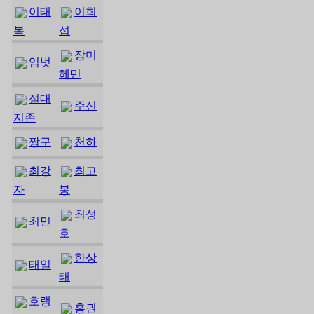
이태
이희
복
섭
장미
임벗
혜민
절대
주신
지존
짱구
천하
최강
최고
자
봉
최성
최민
호
한상
태일
태
호랭
홍권