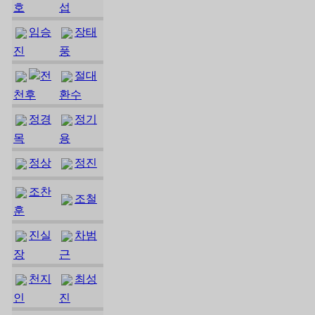
호
섭
임승
장태
진
풍
전
절대
천후
환수
정경
정기
목
용
정상
정진
조찬
조철
훈
진실
차범
장
근
천지
최성
인
진