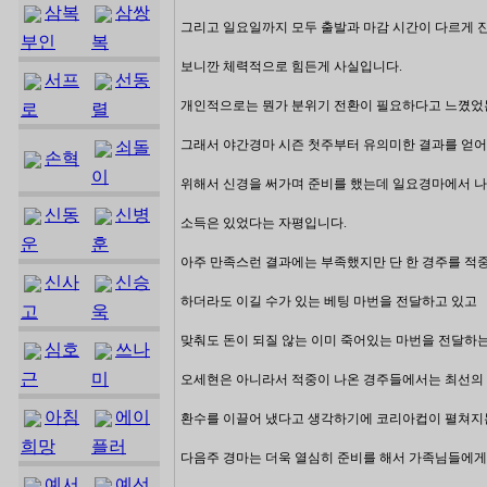
삼복
삼쌍
그리고 일요일까지 모두 출발과 마감 시간이 다르게 
부인
복
보니깐 체력적으로 힘든게 사실입니다.
서프
선동
개인적으로는 뭔가 분위기 전환이 필요하다고 느꼈
로
렬
그래서 야간경마 시즌 첫주부터 유의미한 결과를 얻
쇠돌
손혁
이
위해서 신경을 써가며 준비를 했는데 일요경마에서 
신동
신병
소득은 있었다는 자평입니다.
운
훈
아주 만족스런 결과에는 부족했지만 단 한 경주를 적
신사
신승
하더라도 이길 수가 있는 베팅 마번을 전달하고 있고
고
욱
맞춰도 돈이 되질 않는 이미 죽어있는 마번을 전달하
심호
쓰나
근
미
오세현은 아니라서 적중이 나온 경주들에서는 최선의
아침
에이
환수를 이끌어 냈다고 생각하기에 코리아컵이 펼쳐지
희망
플러
다음주 경마는 더욱 열심히 준비를 해서 가족님들에게
예서
예선