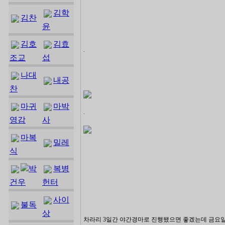
김학
김찬
윤
김호
김효
.
조교
섭
나대
내공
찬
마귀
마박
.
영감
사
마복
밀레
식
박
복병
건우
헌터
사이
불독
상
차라리 3일간 야간경마로 진행됐으면 좋겠는데 금요