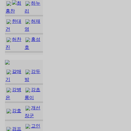
최
하누
홍찬
리
한대
허재
건
영
허찬
홍성
진
호
갈매
강두
기
방
강병
강초
은
롱이
개선
강호
장군
고인
검프