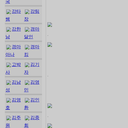
국
강타
강팀
쌤
장
강한
경마
.
남
달인
경마
경마
아나
킹
고박
김기
사
자
.
김남
김영
성
민
김영
김인
호
환
.
김주
김중
원
회