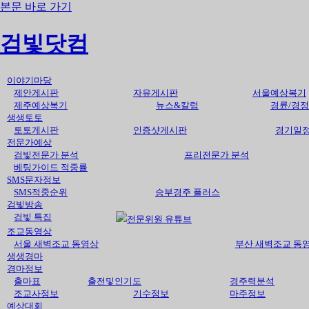
본문 바로 가기
검빛닷컴
이야기마당
제안게시판
자유게시판
서울예상복기
제주예상복기
뉴스&칼럼
경륜/경정
생생토토
토토게시판
인증샷게시판
경기일
전문가예상
검빛전문가 분석
프리전문가 분석
베팅가이드 적중률
SMS문자정보
SMS적중순위
승부경주 플러스
검빛방송
검빛 특집
전문위원 유튜브
조교동영상
서울 새벽조교 동영상
부산 새벽조교 동
생생경마
경마정보
출마표
출전및인기도
경주력분석
조교사정보
기수정보
마주정보
예상대회