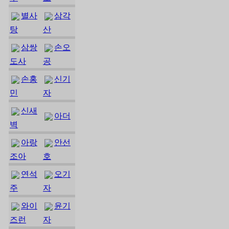
별사
삼각
탕
산
삼쌍
손오
도사
공
손홍
신기
민
자
신새
아더
벽
아랑
안선
조아
호
연석
오기
주
자
와이
윤기
즈런
자