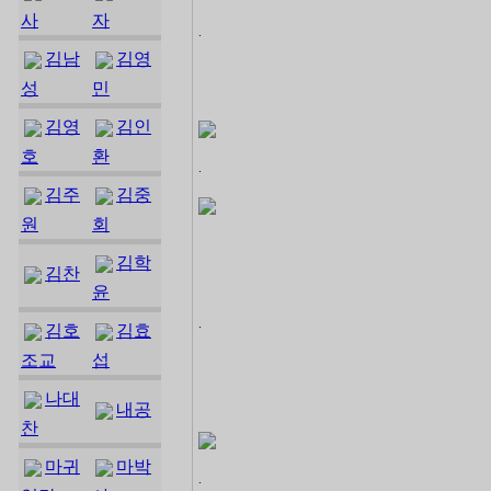
사
자
.
김남
김영
성
민
김영
김인
호
환
.
김주
김중
원
회
김학
김찬
윤
.
김호
김효
조교
섭
나대
내공
찬
마귀
마박
.