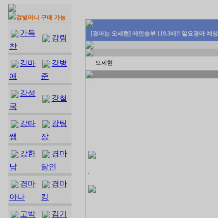
검빛머니 구매 가능
가득
[경마는 오세현] 메인승부 119.3배!! 일요경마 예상
강림
찬
강마
강병
오세현
애
준
.
강성
강철
국
강타
강팀
쌤
장
강한
경마
남
달인
.
경마
경마
아나
킹
고박
김기