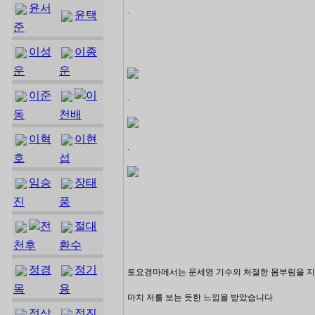
윤서
.
윤택
준
이성
이종
운
운
이준
이
.
동
천배
이혁
이현
.
호
섭
임승
장태
진
풍
전
절대
천후
환수
정경
정기
토요경마에서는 문세영 기수의 처절한 몸부림을 
목
용
마치 저를 보는 듯한 느낌을 받았습니다.
정상
정진