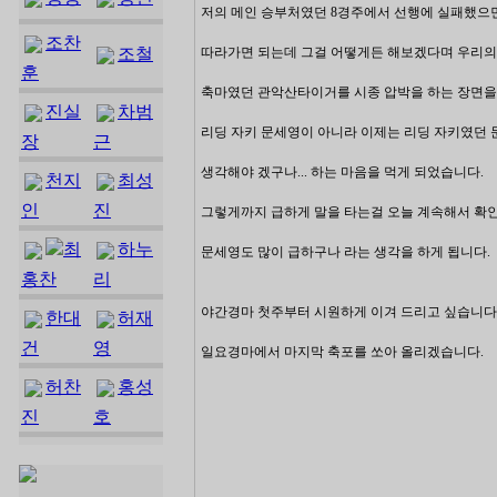
저의 메인 승부처였던 8경주에서 선행에 실패했으
조찬
조철
따라가면 되는데 그걸 어떻게든 해보겠다며 우리의
훈
축마였던 관악산타이거를 시종 압박을 하는 장면
진실
차범
리딩 자키 문세영이 아니라 이제는 리딩 자키였던
장
근
생각해야 겠구나... 하는 마음을 먹게 되었습니다.
천지
최성
인
진
그렇게까지 급하게 말을 타는걸 오늘 계속해서 확
최
하누
문세영도 많이 급하구나 라는 생각을 하게 됩니다.
홍찬
리
야간경마 첫주부터 시원하게 이겨 드리고 싶습니다
한대
허재
건
영
일요경마에서 마지막 축포를 쏘아 올리겠습니다.
허찬
홍성
진
호