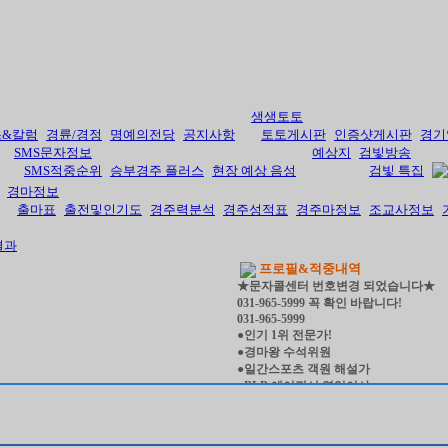
생생토토
스&칼럼
경륜/경정
명예의전당
공지사항
토토게시판
인증샷게시판
경기
SMS문자정보
예상지
검빛방송
SMS적중순위
승부경주 플러스
현장 예상 음성
검빛 특집
경마정보
출마표
출전및인기도
경주력분석
경주성적표
경주마정보
조교사정보
결과
프로필&적중내역
★문자콜센터 번호변경 되었습니다★
031-965-5999 꼭 확인 바랍니다!
031-965-5999
●인기 1위 전문가!
●경마왕 수석위원
●일간스포츠 객원 해설가
●BLB 에이전시 영업이사
●열전경마 예상위원
●경마코리아 홍보팀장