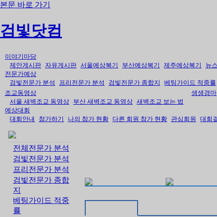
본문 바로 가기
검빛닷컴
이야기마당
제안게시판
자유게시판
서울예상복기
부산예상복기
제주예상복기
뉴
전문가예상
검빛전문가 분석
프리전문가 분석
검빛전문가 종합지
베팅가이드 적중률
조교동영상
생생경마
서울 새벽조교 동영상
부산 새벽조교 동영상
새벽조교 보는 법
예상대회
대회안내
참가하기
나의 참가 현황
다른 회원 참가 현황
관심회원
대회
전체전문가 분석
검빛전문가 분석
프리전문가 분석
검빛전문가 종합
지
베팅가이드 적중
률