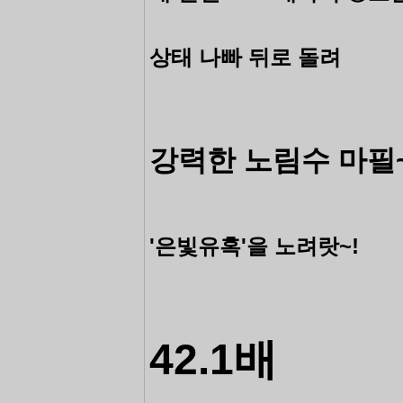
상태 나빠 뒤로 돌려
강력한 노림수 마필
'은빛유혹'을 노려랏~!
42.1배