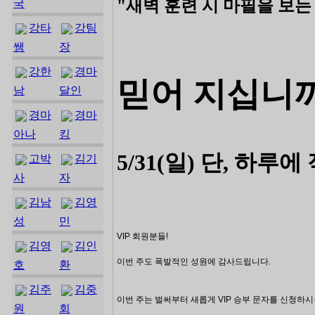
"새벽 훈련 시 마필을 보
국
강타
강팀
쌤
장
강한
경마
믿어 지십니
남
달인
경마
경마
아나
킹
5/31(일) 단, 하
고박
김기
사
자
김남
김영
성
민
VIP 회원분들!
김영
김인
이번 주도 폭발적인 성원에 감사드립니다.
호
환
김주
김중
이번 주는 벌써부터 새롭게 VIP 승부 문자를 신청하시
원
회