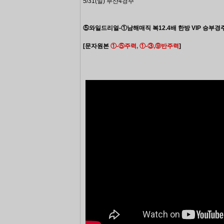
5/31(일) 부산4경주
⑤와일드리얼-①남해매직
복12.4배 한방 VIP 승부경
[문자원본
①-⑤
주력,
①
-
③,⑨
반주력
]