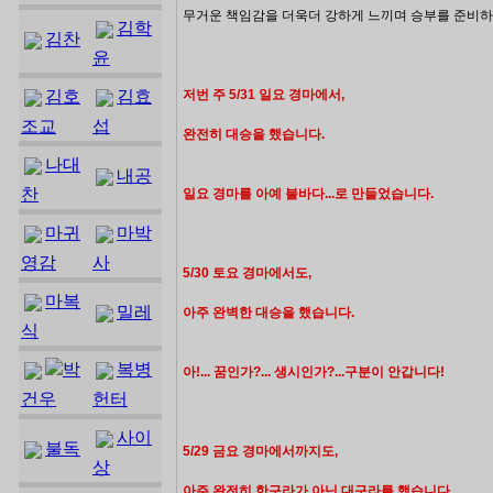
무거운 책임감을 더욱더 강하게 느끼며 승부를 준비하
김학
김찬
윤
김호
김효
저번 주 5/31 일요 경마에서,
조교
섭
완전히 대승을 했습니다.
나대
내공
찬
일요 경마를 아예 불바다...로 만들었습니다.
마귀
마박
영감
사
5/30 토요 경마에서도,
마복
밀레
아주 완벽한 대승을 했습니다.
식
박
복병
아!... 꿈인가?... 생시인가?...구분이 안갑니다!
건우
헌터
사이
불독
5/29 금요 경마에서까지도,
상
아주 완전히 한구라가 아닌 대구라를 했습니다