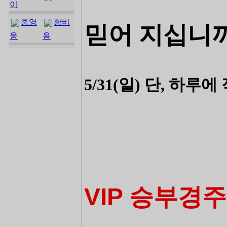
이
홍영
황비
믿어 지십니
웅
용
5/31(일) 단, 하
VIP 승부경주