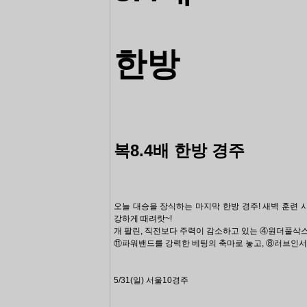
한방
복8.4배 한방
경주
오늘 대승을 장식하는
마지막 한방
경주
!
새벽 훈련 
강하게 때려랏~!
개 팔린, 직전보다 주력이 감소하고 있는 ④원더풀삭
⑪파워밴드를 강력한 베팅의 축마로
놓고, ⑧러브인
5/31(일) 서울10경주