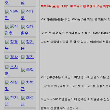
호
섭
특히 6/7(일)은 그 어느 때보다도 본 위원의 모든 역
임승
장태
진
풍
VIP 회원분들만을 위한, VIP 승부를 위해, 본 위원이
전
절대
천후
환수
(이번 주 최강 승부 주간의 문자 신청은
선착순 100
정경
정기
따라서 당일날 신청을 못 할 수 있으니 미리미리 서둘
목
용
정상
정진
조찬
조철
훈
VIP 승부경주는 저배당이 아닌 중 고배당을 노리는 
진실
차범
그날 하루 한구라를 하느냐? 못 하느냐? 를 결정짓는
장
근
천지
최성
더군다나
VIP 회원분들이 매 경주당 예치권을 수 십
인
진
함부로 선정할 수도 없습니다.