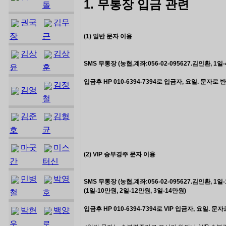
1. 무통장 입금 관련
돌
권국
김무
장
근
(1) 일반 문자 이용
김상
김상
SMS 무통장 (농협,계좌:056-02-095627.김인환, 1일
윤
훈
입금후 HP 010-6394-7394로 입금자, 요일. 문자로 
김정
김영
철
김준
김형
호
균
마굿
미스
(2) VIP 승부경주 문자 이용
간
터신
민병
박영
SMS 무통장 (농협,계좌:056-02-095627.김인환, 1일
(1일-10만원, 2일-12만원, 3일-14만원)
철
호
입금후 HP 010-6394-7394로
VIP
입금자
, 요일. 문
박현
백양
우
로