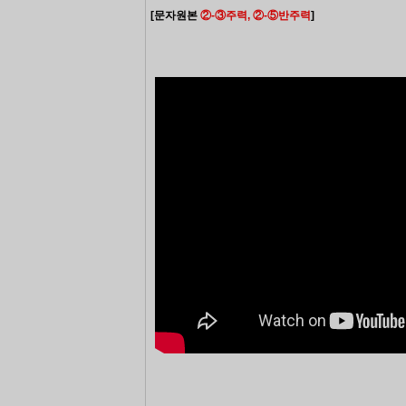
[문자원본
②
-
③
주력,
②-
⑤
반주력
]