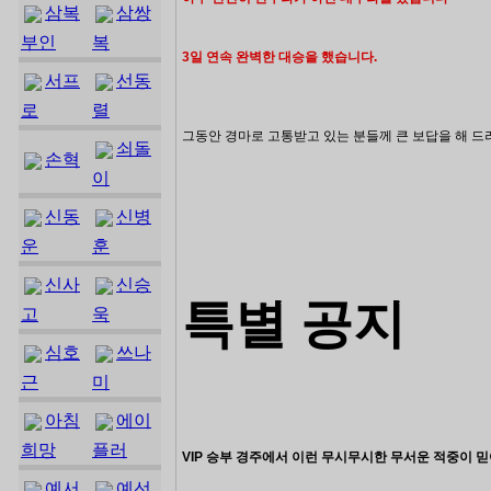
삼복
삼쌍
부인
복
3일 연속
완벽한 대승을 했습니다.
서프
선동
로
렬
그동안 경마로 고통받고 있는 분들께
큰 보답을 해 드
쇠돌
손혁
이
신동
신병
운
훈
신사
신승
특별 공지
고
욱
심호
쓰나
근
미
아침
에이
희망
플러
VIP 승부 경주에서 이런 무시무시한 무서운 적중이
믿
예서
예선