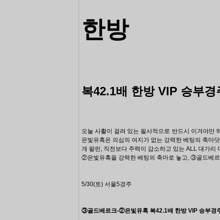
한방
복42.1배 한방 VIP
승부경
오늘 사활이 걸려 있는 필사적으로 반드시 이겨야만 
은빛유혹은
의심의 여지가 없는 강력한 베팅의 축마닷~
개 팔린, 직전보다 주력이 감소하고 있는 ALL 대가리
②은빛유혹을 강력한 베팅의 축마로
놓고, ③골드베
5/30(토) 서울5경주
③골드베르크-②은빛유혹
복42.1배 한방 VIP 승부경