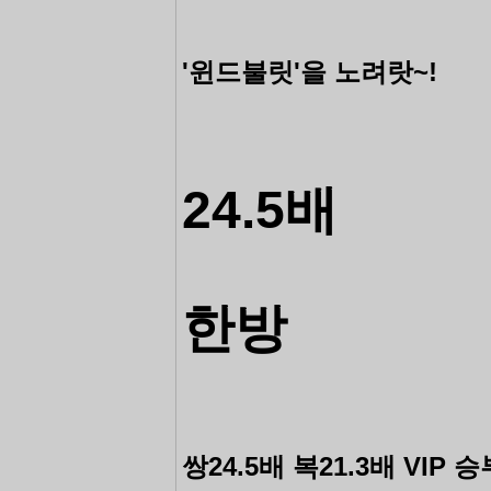
'윈드불릿'을 노려랏~!
24.5배
한방
쌍24.5배 복21.3배 VIP
승