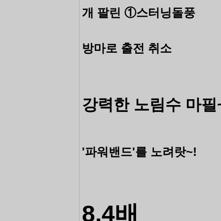
개 팔린 ①스터닝돌풍
방마로
출전 취소
강력한 노림수 마필
'파워밴드'를 노려랏~!
8.4배