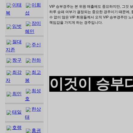
이태
이희
VIP 승부경주는 본 위원 매출에도 중요하지만, 그것 보
하루 승패 여부가 결정되는 중요한 경주이기 때문에, 
복
섭
수 없이 많은 VIP 회원들께서 오직 VIP 승부경주만
책임감을 가지게 하는 경주입니다.
장미
임벗
혜민
절대
주신
지존
짱구
천하
최강
최고
이것이 승부다
자
봉
최성
최민
호
한상
태일
태
호랭
홍권