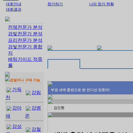
대회안내
참가하기
나의 참가 현황
대회결과
전체전문가 분석
검빛전문가 분석
프리전문가 분석
검빛전문가 종합
지
베팅가이드 적중
률
검빛머니 구매 가능
가득
부경 새벽 훈련으로 본 컨디션 양호마!
강림
찬
강마
강병
김인환
애
준
강성
강철