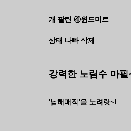
개 팔린 ④윈드미르
상태 나빠 삭제
강력한 노림수 마필
'남해매직'을 노려랏~!