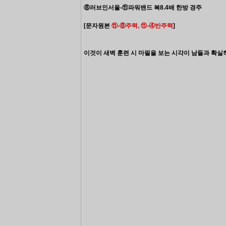
⑧러브인서울-⑪파워밴드
복8.4배 한방 경주
[문자원본
⑪
-
⑧
주력,
⑪-
④
반주력
]
이것이 새벽 훈련 시 마필을 보는 시각이 남들과 확실