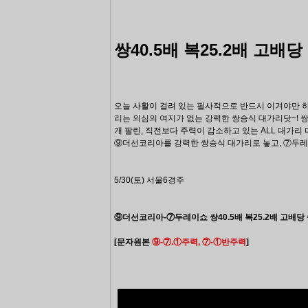
쌍40.5배 복25.2배 고배당
오늘 사활이 걸려 있는 필사적으로 반드시 이겨야만 
리는
의심의 여지가 없는 강력한 쌍승식 대가리닷~! 
개 팔린, 직전보다 주력이 감소하고 있는 ALL 대가
⑨더선코리아를 강력한 쌍승식 대가리로
놓고, ⑦두
5/30(토) 서울6경주
⑨더선코리아-⑦두레이쇼
쌍40.5배 복25.2배 고배
[문자원본
⑨
-
⑦.①
주력,
⑦
-
①
반주력
]