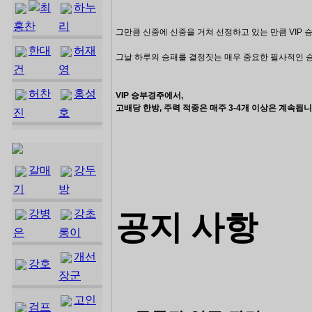
최
하누
홍찬
리
그만큼 신중에 신중을 거쳐 선정하고 있는 만큼
VIP
한대
허재
그날 하루의 승패를
결정짓는 매우 중요한 필사적인 
건
영
허찬
홍성
VIP 승부경주에서,
고배당
한방, 주력 적중은 매주 3-4개 이상은 계속됩니다..
진
호
갈매
강두
기
방
강병
강초
공지 사항
은
롱이
개선
강호
장군
고인
검프