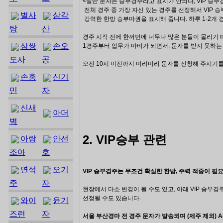
<일반 문자는 승부경주라고 표시가 안되나, VIP 승부
전체 경주 중
가장 자신 있는 경주를 선정해서
VIP 
별사
삼각
강력한 한방 승부마권을
표시
해 줍니다. 하루 1-2개
탕
산
경주 시작 전에 한꺼번에 너무나 많은 분들이 몰리기
삼쌍
손오
1경주부터 업무가 마비가 되면서, 문자를 받지 못하는
도사
공
오전 10시 이전까지 미리미리 문자를 신청해 주시기를
손홍
신기
민
자
신새
아더
벽
2. VIP승부 관련
아랑
안선
조아
호
연석
오기
VIP 승부경주는 무조건 확실한 한방, 주력 적중이 필
주
자
현장에서 다소 변경이 될 수도 있고, 아래 VIP 승부
선정될 수도 있습니다.
와이
윤기
즈런
자
서울 부산경마 전 경주 문자가 발송되며 (제주 제외) A