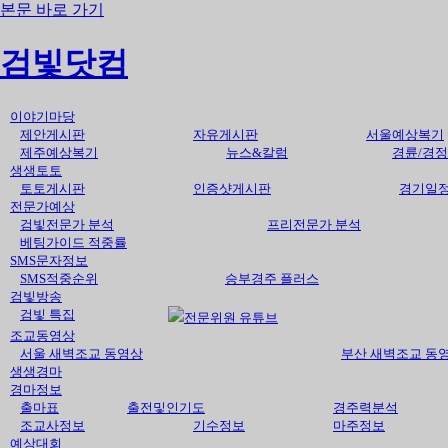
본문 바로 가기
검빛닷컴
이야기마당
제안게시판
자유게시판
서울예상복기
제주예상복기
뉴스&칼럼
경륜/경정
생생토토
토토게시판
인증샷게시판
경기일
전문가예상
검빛전문가 분석
프리전문가 분석
베팅가이드 적중률
SMS문자정보
SMS적중순위
승부경주 플러스
검빛방송
검빛 특집
전문위원 유튜브
조교동영상
서울 새벽조교 동영상
부산 새벽조교 동
생생경마
경마정보
출마표
출전및인기도
경주력분석
조교사정보
기수정보
마주정보
예상대회