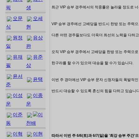
픽
생
최근 VIP 승부 경주에서의 적중률은 놀라울 정도로 
오문
오세
VIP 승부 경주에선 고배당을 반드시
한방 또는 주력으
식
현
다른 어떤 경주들보다도 더욱더 최선의 노력을 다하고
원정
유상
일
완
오직
VIP
승부 경주에서 고배당을 한방 또는 주력으로
유재
유준
한구라를 할 수가 있으며 대승을 할 수가 있습니다.
필
상
윤서
윤택
이번 주 경마에선 VIP 승부 문자 신청자들의 폭발적
준
반드시 대승할 수 있도록 혼신의 힘을 다하고 있습니다
이성
이종
운
운
이준
이
동
천배
이혁
이현
따라서
이번 주 6
/6(토)과 6/7(일)을 '최강 승부 주