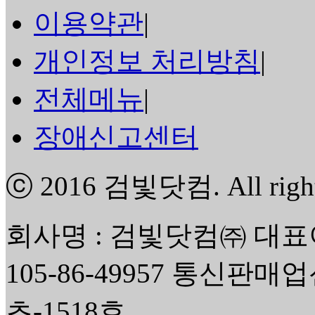
이용약관
|
개인정보 처리방침
|
전체메뉴
|
장애신고센터
ⓒ 2016
검빛닷컴
. All rig
회사명 : 검빛닷컴㈜ 대표
105-86-49957 통신판매
초-1518호