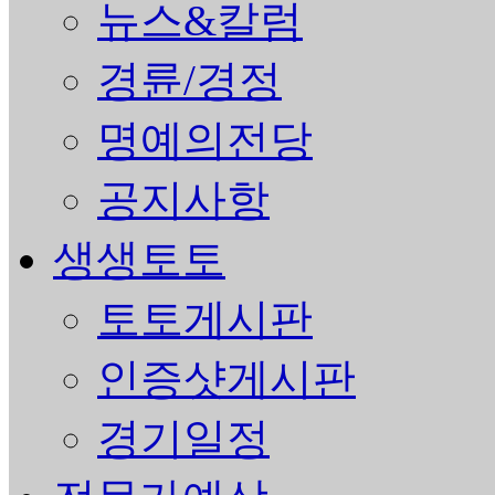
뉴스&칼럼
경륜/경정
명예의전당
공지사항
생생토토
토토게시판
인증샷게시판
경기일정