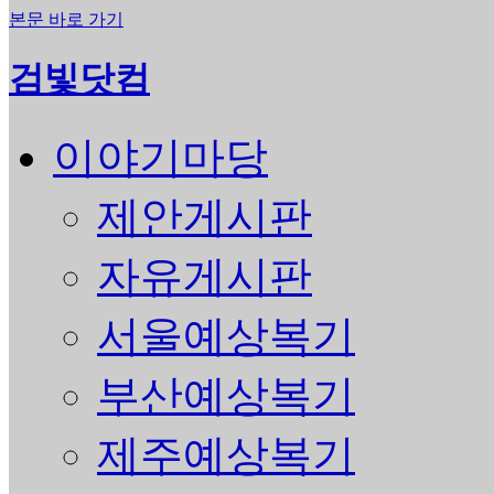
본문 바로 가기
검빛닷컴
이야기마당
제안게시판
자유게시판
서울예상복기
부산예상복기
제주예상복기