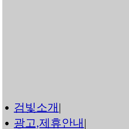
검빛소개
|
광고,제휴안내
|