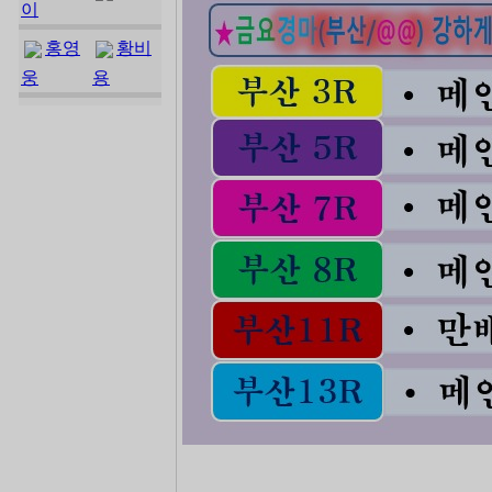
이
홍영
황비
웅
용