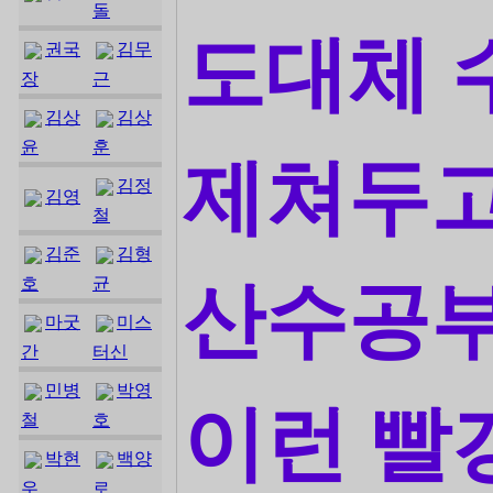
돌
도대체 
권국
김무
장
근
김상
김상
윤
훈
제쳐두고
김정
김영
철
김준
김형
호
균
산수공부
마굿
미스
간
터신
민병
박영
이런 빨
철
호
박현
백양
우
로