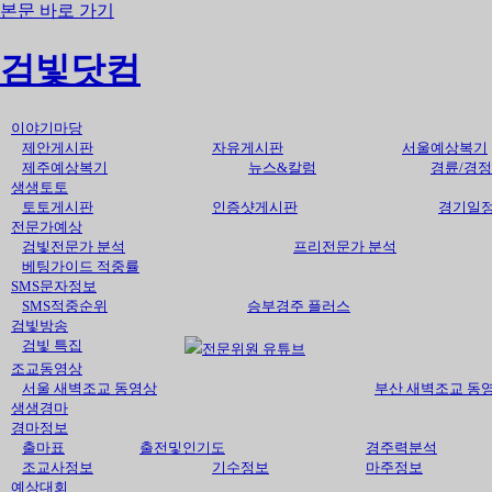
본문 바로 가기
검빛닷컴
이야기마당
제안게시판
자유게시판
서울예상복기
제주예상복기
뉴스&칼럼
경륜/경정
생생토토
토토게시판
인증샷게시판
경기일
전문가예상
검빛전문가 분석
프리전문가 분석
베팅가이드 적중률
SMS문자정보
SMS적중순위
승부경주 플러스
검빛방송
검빛 특집
전문위원 유튜브
조교동영상
서울 새벽조교 동영상
부산 새벽조교 동
생생경마
경마정보
출마표
출전및인기도
경주력분석
조교사정보
기수정보
마주정보
예상대회