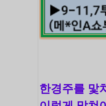
한경주를 맟
이렇게 맟쳐