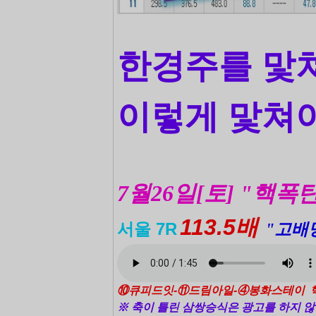
한경주를 맟
이렇게 맟쳐
7월26일[토]
"핵폭
113.5
배
서울 7R
"고배
⑩큐피드잇-⑪드림아일-④봉화스테이 
※
축이 틀린 삼쌍승식은 광고를 하지 않