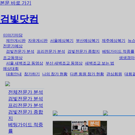
본문 바로 가기
검빛닷컴
이야기마당
제안게시판
자유게시판
서울예상복기
부산예상복기
제주예상복기
뉴
전문가예상
검빛전문가 분석
프리전문가 분석
검빛전문가 종합지
베팅가이드 적중률
조교동영상
생생경마
서울 새벽조교 동영상
부산 새벽조교 동영상
새벽조교 보는 법
예상대회
대회안내
참가하기
나의 참가 현황
다른 회원 참가 현황
관심회원
대회
전체전문가 분석
검빛전문가 분석
프리전문가 분석
검빛전문가 종합
지
분석
베팅가이드 적중
률