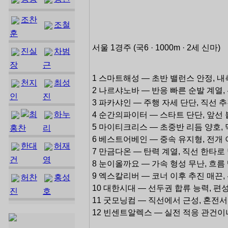
조찬
조철
훈
서울 1경주 (국6 · 1000m · 2세 신마)
진실
차범
장
근
1 스마트해성 — 초반 밸런스 안정, 내
천지
최성
2 나르샤노바 — 반응 빠른 순발 계열, 
인
진
3 파카샤인 — 주행 자세 단단, 직선 
최
하누
4 순간의파이터 — 스타트 단단, 앞선
5 마이티크리스 — 초중반 리듬 양호, 막
홍찬
리
6 베스트어베인 — 중속 유지형, 전개 이
한대
허재
7 만금다온 — 탄력 계열, 직선 한타로
건
영
8 눈이올까요 — 가속 형성 무난, 흐름
9 엑스칼리버 — 코너 이후 추진 매끈, 
허찬
홍성
10 대한시대 — 선두권 합류 능력, 편
진
호
11 굿모닝컴 — 직선에서 근성, 혼전서 
12 빈센트알렉스 — 실전 적응 관건이