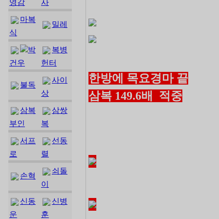
영감
사
마복
밀레
식
박
복병
건우
헌터
한방에 목요경마 끝
사이
불독
상
삼복 149.6배 적중
삼복
삼쌍
부인
복
서프
선동
로
렬
쇠돌
손혁
이
신동
신병
운
훈