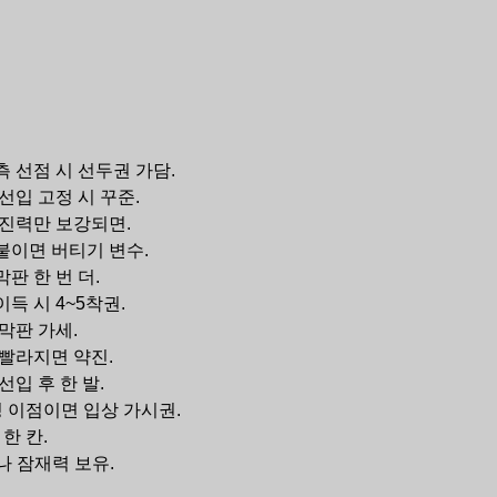
측 선점 시 선두권 가담.
선입 고정 시 꾸준.
추진력만 보강되면.
 붙이면 버티기 변수.
판 한 번 더.
득 시 4~5착권.
 막판 가세.
 빨라지면 약진.
선입 후 한 발.
성 이점이면 입상 가시권.
한 칸.
나 잠재력 보유.