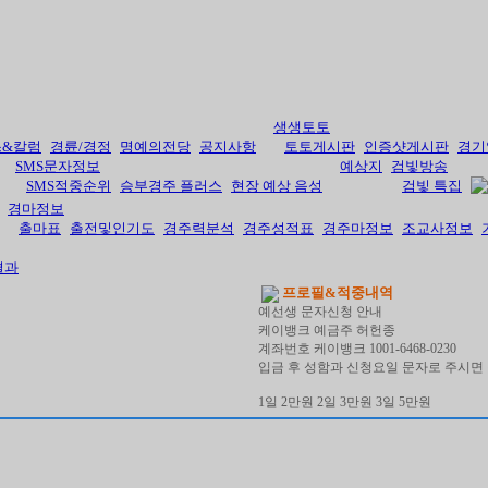
생생토토
스&칼럼
경륜/경정
명예의전당
공지사항
토토게시판
인증샷게시판
경기
SMS문자정보
예상지
검빛방송
SMS적중순위
승부경주 플러스
현장 예상 음성
검빛 특집
경마정보
출마표
출전및인기도
경주력분석
경주성적표
경주마정보
조교사정보
결과
프로필&적중내역
예선생 문자신청 안내
케이뱅크 예금주 허헌종
계좌번호 케이뱅크 1001-6468-0230
입금 후 성함과 신청요일 문자로 주시면 
1일 2만원 2일 3만원 3일 5만원