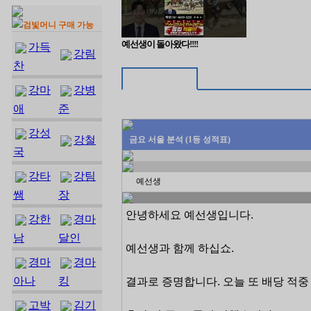
검빛머니 구매 가능
예선생이 돌아왔다!!!!
가득
강림
찬
강마
강병
애
준
강성
강철
금요 서울 분석 (1등 성적표)
국
강타
강팀
예선생
쌤
장
안녕하세요 예선생입니다.
강한
경마
남
달인
예선생과 함께 하십쇼.
경마
경마
아나
킹
결과로 증명합니다. 오늘 또 배당 적중 
고박
김기