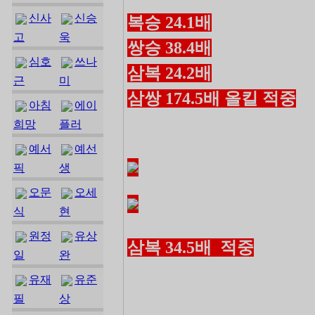
신사
신승
복승 24.1배
고
욱
쌍승 38.4배
심호
쓰나
삼복 24.2배
근
미
삼쌍 174.5배 올킬 적중
아침
에이
희망
플러
예서
예선
픽
생
오문
오세
식
현
원정
유상
삼복 34.5배 적중
일
완
유재
유준
필
상