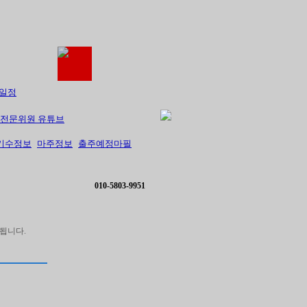
일정
전문위원 유튜브
기수정보
마주정보
출주예정마필
010-5803-9951
됩니다.