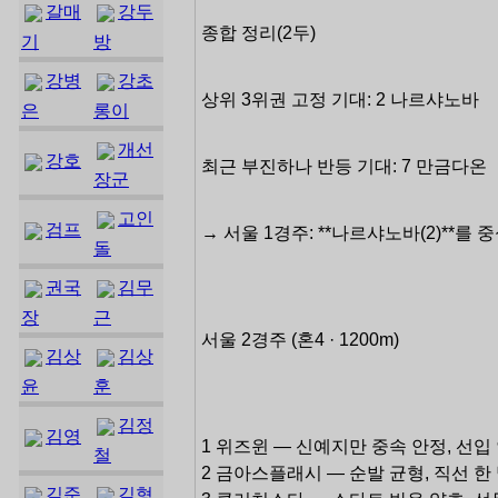
갈매
강두
종합 정리(2두)
기
방
강병
강초
상위 3위권 고정 기대: 2 나르샤노바
은
롱이
개선
강호
최근 부진하나 반등 기대: 7 만금다온
장군
고인
검프
→ 서울 1경주: **나르샤노바(2)**를 
돌
권국
김무
장
근
서울 2경주 (혼4 · 1200m)
김상
김상
윤
훈
김정
김영
1 위즈윈 — 신예지만 중속 안정, 선입 
철
2 금아스플래시 — 순발 균형, 직선 한
김준
김형