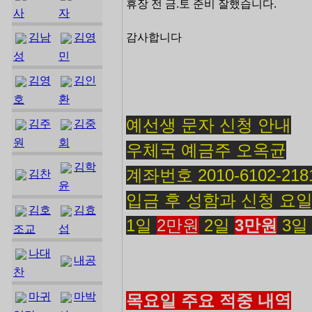
휴장 전 금.토 준비 잘했습니다.
사
자
김남
김영
감사합니다
성
민
김영
김인
호
환
예선생 문자 신청 안내
김주
김중
원
회
우체국 예금주 오옥균
김학
계좌번호 2010-6102-218
김찬
윤
입금 후 성함과 신청 요일
김호
김효
1일
2만원
2일
3만원
3
조교
섭
나대
내공
찬
마귀
마박
목요일 주요 적중 내역