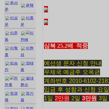
윤서
윤택
준
이성
이종
운
운
이준
이
동
천배
삼복 25.2배 적중
이혁
이현
호
섭
예선생 문자 신청 안내
임승
장태
진
풍
우체국 예금주 오옥균
전
절대
계좌번호 2010-6102-218
천후
환수
입금 후 성함과 신청 요일
정경
정기
1일
2만원
2일
3만원
3
목
용
정상
정진