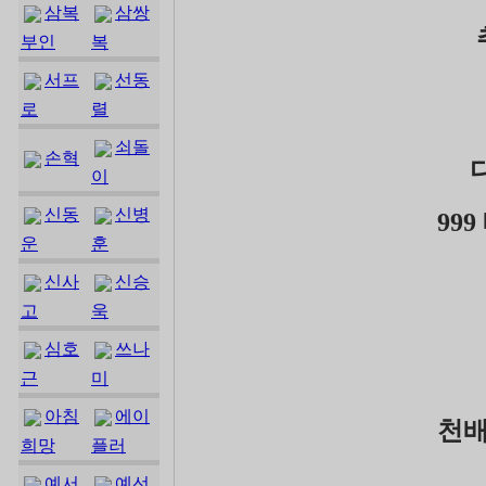
삼복
삼쌍
부인
복
서프
선동
로
렬
쇠돌
손혁
이
신동
신병
99
운
훈
신사
신승
고
욱
심호
쓰나
근
미
아침
에이
천배
희망
플러
예서
예선