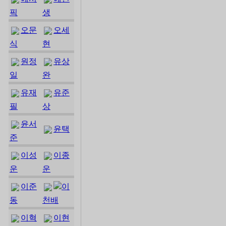
픽
생
오문
오세
식
현
원정
유상
일
완
유재
유준
필
상
윤서
윤택
준
이성
이종
운
운
이준
이
동
천배
이혁
이현