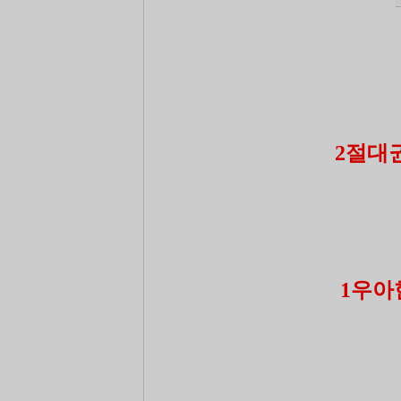
2절대권
1우아한