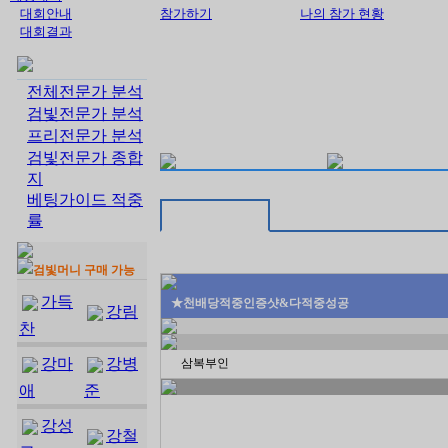
대회안내
참가하기
나의 참가 현황
대회결과
전체전문가 분석
검빛전문가 분석
프리전문가 분석
검빛전문가 종합
지
베팅가이드 적중
률
검빛머니 구매 가능
가득
★천배당적중인증샷&다적중성공
강림
찬
강마
강병
삼복부인
애
준
강성
강철