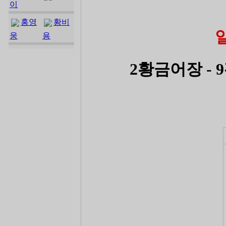
이
홍영
황비
웅
용
2황금어장 -