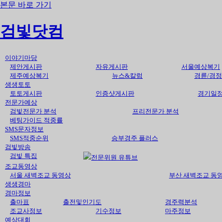
본문 바로 가기
검빛닷컴
이야기마당
제안게시판
자유게시판
서울예상복기
제주예상복기
뉴스&칼럼
경륜/경정
생생토토
토토게시판
인증샷게시판
경기일
전문가예상
검빛전문가 분석
프리전문가 분석
베팅가이드 적중률
SMS문자정보
SMS적중순위
승부경주 플러스
검빛방송
검빛 특집
전문위원 유튜브
조교동영상
서울 새벽조교 동영상
부산 새벽조교 동
생생경마
경마정보
출마표
출전및인기도
경주력분석
조교사정보
기수정보
마주정보
예상대회