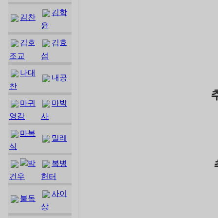
김학
김찬
윤
김호
김효
조교
섭
나대
내공
찬
마귀
마박
영감
사
마복
밀레
식
박
복병
건우
헌터
사이
불독
상