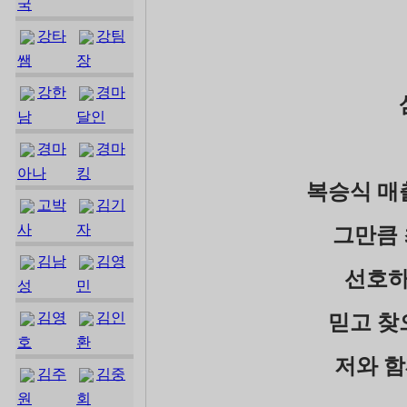
국
강타
강팀
쌤
장
강한
경마
남
달인
경마
경마
아나
킹
복승식 매
고박
김기
사
자
그만큼 
김남
김영
선호하
성
민
김영
김인
믿고 찾
호
환
저와 함
김주
김중
원
회