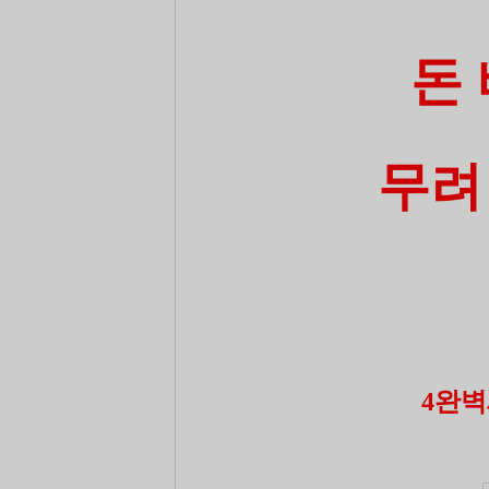
돈
무려
4완벽