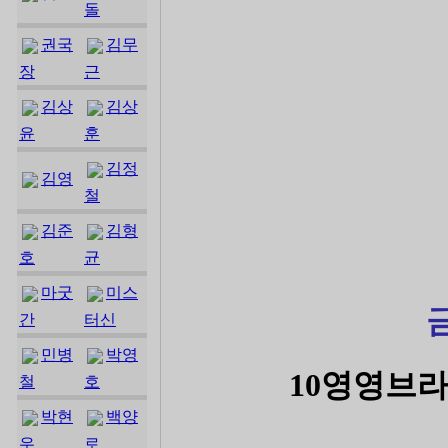
돌
권국
김무
장
근
김상
김상
윤
훈
김정
김영
철
김준
김형
호
균
마굿
미스
간
터신
민병
박영
10영영브라
철
호
박현
백양
우
로