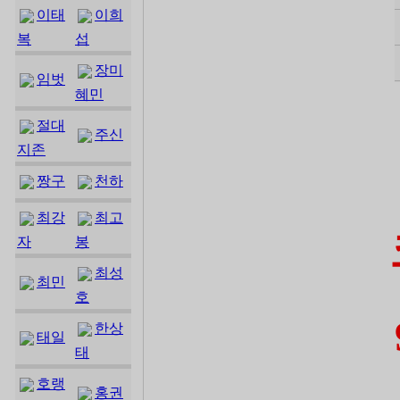
이태
이희
복
섭
장미
임벗
혜민
절대
주신
지존
짱구
천하
최강
최고
자
봉
최성
최민
호
한상
태일
태
호랭
홍권