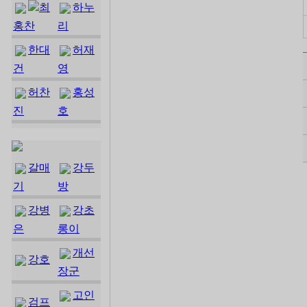
최
하누
홍찬
리
한대
허재
건
영
허찬
홍성
진
호
갈매
강두
기
방
강병
강초
은
롱이
개선
강호
장군
고인
검프