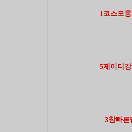
1코스모롱 
5제이디강자
3참빠른말