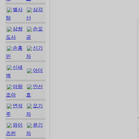
별사
삼각
탕
산
삼쌍
손오
도사
공
손홍
신기
민
자
신새
아더
벽
아랑
안선
조아
호
연석
오기
주
자
와이
윤기
즈런
자