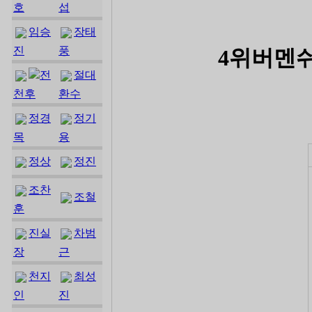
호
섭
임승
장태
진
풍
4위버멘쉬
전
절대
천후
환수
정경
정기
목
용
정상
정진
조찬
조철
훈
진실
차범
장
근
천지
최성
인
진