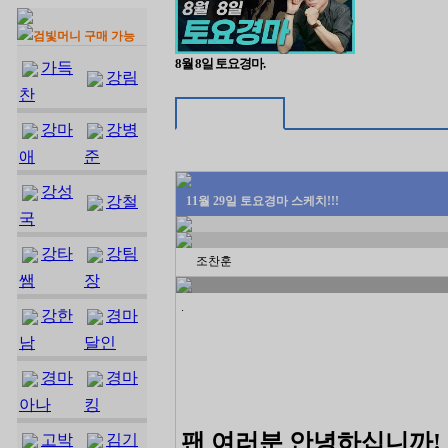
검빛머니 구매 가능
8월 8일 토요경마.
가득
강림
찬
강마
강병
애
준
강성
강철
11월 29일 토요경마 스케치!!!
국
강타
강팀
조찬훈
쌤
장
.
강한
경마
남
달인
경마
경마
아나
킹
팬 여러분 안녕하십니까!
고박
김기