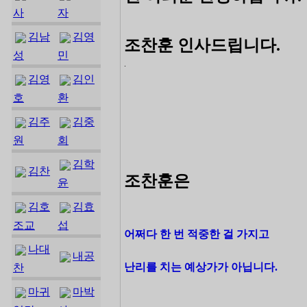
사
자
김남
김영
조찬훈 인사드립니다.
성
민
.
김영
김인
호
환
김주
김중
원
회
김학
김찬
조찬훈은
윤
김호
김효
조교
섭
어쩌다 한 번 적중한 걸 가지고
나대
내공
난리를 치는 예상가가 아닙니다.
찬
마귀
마박