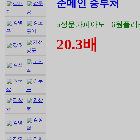
준메인 승부처
갈매
강두
기
방
강병
강초
5정문파피아노 - 6원플
은
롱이
20.3배
개선
강호
장군
고인
검프
돌
권국
김무
장
근
김상
김상
윤
훈
김정
김영
철
김준
김형