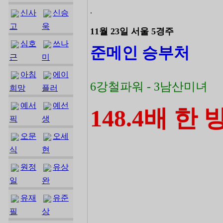
.
신사
신승
고
욱
11월 23일 서울 5경주
심호
쓰나
준메인 승부처
근
미
아침
에이
6강철파워 - 3남산미녀
희망
플러
예서
예선
148.4배 한 방
픽
생
오문
오세
식
현
원정
유상
일
완
유재
유준
필
상