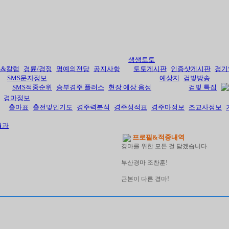
생생토토
스&칼럼
경륜/경정
명예의전당
공지사항
토토게시판
인증샷게시판
경기
SMS문자정보
예상지
검빛방송
SMS적중순위
승부경주 플러스
현장 예상 음성
검빛 특집
경마정보
출마표
출전및인기도
경주력분석
경주성적표
경주마정보
조교사정보
결과
프로필&적중내역
경마를 위한 모든 걸 담겠습니다.
부산경마 조찬훈!
근본이 다른 경마!