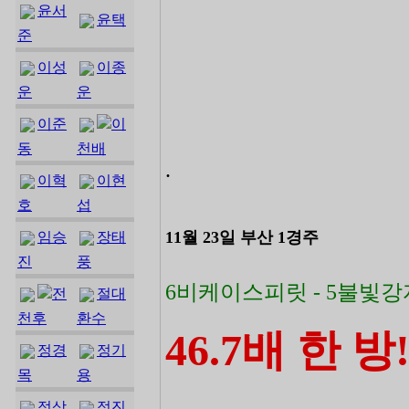
윤서
윤택
준
이성
이종
운
운
이준
이
동
천배
.
이혁
이현
호
섭
11월 23일 부산 1경주
임승
장태
진
풍
6비케이스피릿 - 5불빛강
전
절대
천후
환수
46.7배 한 방
정경
정기
목
용
정상
정진