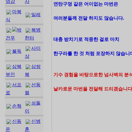
영감
사
연탄구멍 같은 어이없는 마번은
마복
밀레
여러분들께 전달 하지도 않습니다.
식
박
복병
건우
헌터
대충 받치기로 적중한 걸로 마치
사이
불독
한구라를 한 것 처럼 포장하지 않습니
상
삼복
삼쌍
부인
복
기수 경험을 바탕으로한 넘사벽의 분석
서프
선동
날카로운 마번을 전달해 드리겠습니다
로
렬
쇠돌
손혁
이
신동
신병
운
훈