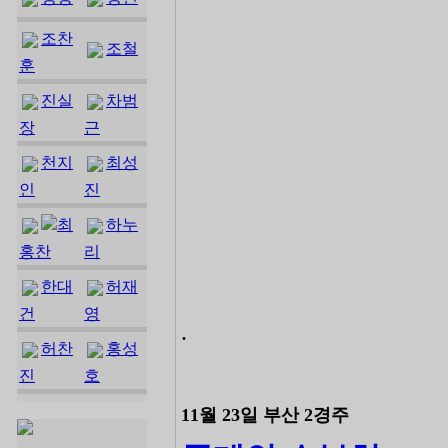
조찬
조철
훈
진실
차범
장
근
천지
최성
인
진
최
하누
홍찬
리
한대
허재
건
영
.
허찬
홍성
진
호
11월 23일 부산 2경주