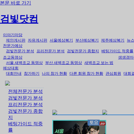
본문 바로 가기
검빛닷컴
이야기마당
제안게시판
자유게시판
서울예상복기
부산예상복기
제주예상복기
뉴
전문가예상
검빛전문가 분석
프리전문가 분석
검빛전문가 종합지
베팅가이드 적중률
조교동영상
생생경마
서울 새벽조교 동영상
부산 새벽조교 동영상
새벽조교 보는 법
예상대회
대회안내
참가하기
나의 참가 현황
다른 회원 참가 현황
관심회원
대회
전체전문가 분석
검빛전문가 분석
프리전문가 분석
검빛전문가 종합
지
토요
베팅가이드 적중
률