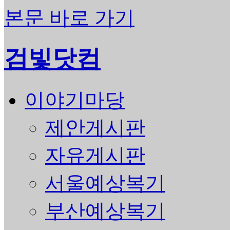
본문 바로 가기
검빛닷컴
이야기마당
제안게시판
자유게시판
서울예상복기
부산예상복기