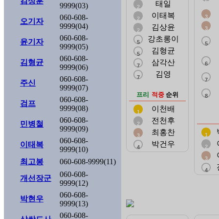
김상훈
태일
9999(03)
2
이태복
060-608-
3
2
오기자
9999(04)
김상윤
3
2
060-608-
강초롱이
윤기자
5
5
9999(05)
김형균
5
060-608-
김형균
삼각산
6
7
9999(06)
김영
7
060-608-
7
주신
9999(07)
프리
적중
순위
8
060-608-
검프
9999(08)
이천배
1
060-608-
전천후
민병철
2
9999(09)
최홍찬
1
3
060-608-
박건우
이태복
2
4
9999(10)
3
최고봉
060-608-9999(11)
4
060-608-
개선장군
9999(12)
060-608-
박현우
9999(13)
060-608-