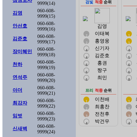
삼쌍도사
검빛
적중
순위
9999(14)
060-608-
김영
9999(15)
060-608-
안선호
김영
9999(16)
이태복
060-608-
2
1
김준호
홍영웅
9999(17)
2
1
신기자
060-608-
4
4
장미혜민
9999(18)
김준호
4
5
060-608-
홍권
천하
6
6
9999(19)
짱구
6
6
060-608-
연석주
최민
9999(20)
6
8
060-608-
아더
프리
적중
순위
9999(21)
이천배
060-608-
1
1
최강자
9999(22)
최홍찬
2
2
060-608-
전천후
임벗
3
3
9999(23)
박건우
4
4
060-608-
신새벽
9999(24)