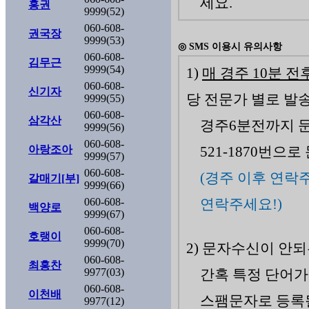
세요.
홍권
9999(52)
060-608-
권국장
9999(53)
◎ SMS 이용시 유의사항
060-608-
김무근
9999(54)
1)
매 경주 10분 전
060-608-
신기자
당 전문가 별로 발
9999(55)
060-608-
삼각산
경주6분전까지 문
9999(56)
060-608-
아랑조아
521-1870번으
9999(57)
060-608-
(경주 이후 연락
갈매기[부]
9999(66)
060-608-
연락주세요!)
백양로
9999(67)
060-608-
호랭이
9999(70)
2) 문자수신이 안
060-608-
최홍찬
9977(03)
간혹 특정 단어
060-608-
이천배
스팸문자로 등록될
9977(12)