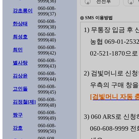
9999(36)
전천후
4
4
060-608-
강초롱이
9999(37)
◎ SMS 이용방법
060-608-
한상태
9999(38)
1) 무통장 입금 후
060-608-
최성호
9999(40)
농협 069-01-25
060-608-
최민
02-521-1870
9999(42)
060-608-
별사탕
9999(43)
2) 검빛머니로 신
060-608-
김상윤
9999(44)
우측의 구매 창
060-608-
고인돌
9999(45)
[검빛머니 자동 
060-608-
김정철[제]
9999(48)
060-608-
짱구
3) 060 ARS로 신
9999(49)
060-608-
060-608-99
강호
9999(50)
060-608-