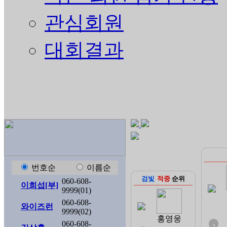
관심회원
대회결과
번호순
이름순
검빛
적중
순위
060-608-
이희섭[부]
9999(01)
060-608-
와이즈런
9999(02)
홍영웅
060-608-
2