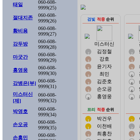
060-608-
태일
9999(25)
060-608-
절대지존
검빛
적중
순위
9999(26)
060-608-
황비용
9999(27)
060-608-
강두방
미스터신
9999(28)
김정철
2
2
060-608-
마굿간
강호
9999(29)
3
3
윤기자
060-608-
3
3
홍영웅
9999(30)
최민
3
5
060-608-
김준호
강병은[부]
3
6
9999(31)
손오공
3
6
미스터신
060-608-
홍영웅
8
8
9999(32)
[제]
060-608-
프리
적중
순위
박영호
9999(34)
박건우
1
1
060-608-
손오공
이천배
9999(35)
1
2
최홍찬
060-608-
3
3
손홍민