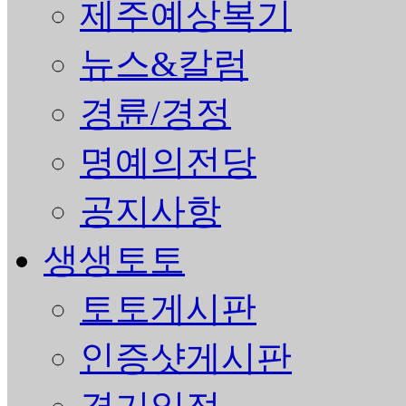
제주예상복기
뉴스&칼럼
경륜/경정
명예의전당
공지사항
생생토토
토토게시판
인증샷게시판