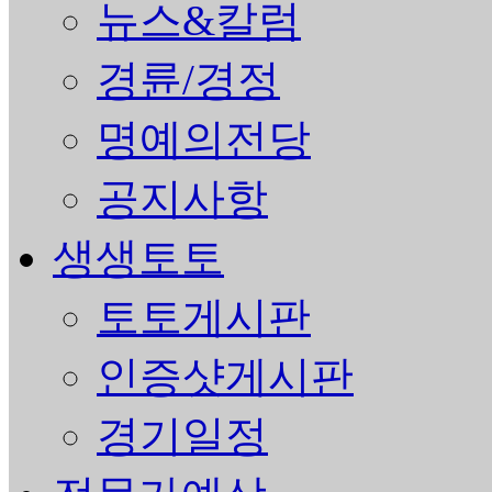
뉴스&칼럼
경륜/경정
명예의전당
공지사항
생생토토
토토게시판
인증샷게시판
경기일정