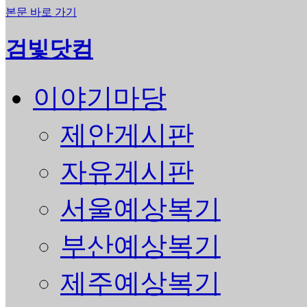
본문 바로 가기
검빛닷컴
이야기마당
제안게시판
자유게시판
서울예상복기
부산예상복기
제주예상복기