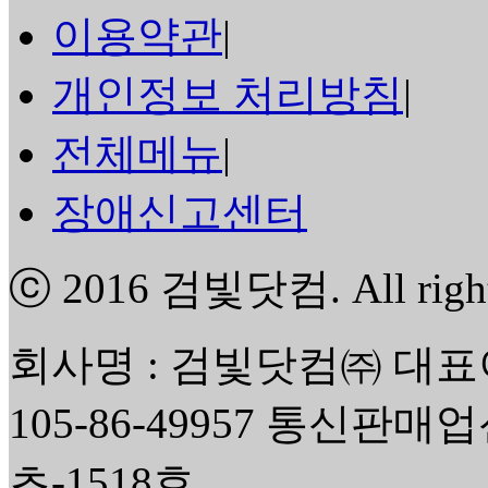
이용약관
|
개인정보 처리방침
|
전체메뉴
|
장애신고센터
ⓒ 2016
검빛닷컴
. All rig
회사명 : 검빛닷컴㈜ 대표
105-86-49957 통신판매
초-1518호