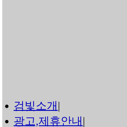
검빛소개
|
광고,제휴안내
|